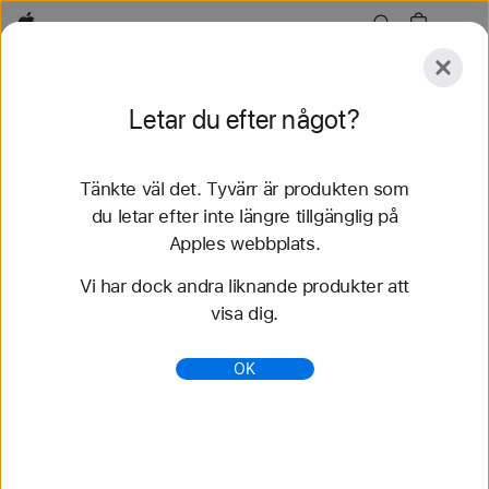
Apple
Utforska
Letar du efter något?
Skicka
Återställ
Tänkte väl det. Tyvärr är produkten som
Utforska
Tillbehör
Support
Hitta en butik
du letar efter inte längre tillgänglig på
Apples webbplats.
80 resultat hittades
Vi har dock andra liknande produkter att
visa dig.
Köp 42 mm Apple Watch-armband - Apple (SE)
Köp de senaste Apple Watch-armbanden och
OK
variera din stil. Välj bland många olika färger,
material och stilar. Köp nu på apple.se.
https://www.apple.com/se/shop/watch/bands/42m
m