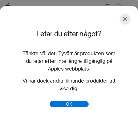
Apple
Utforska
Letar du efter något?
Skicka
Återställ
Tänkte väl det. Tyvärr är produkten som
Utforska
Tillbehör
Support
Hitta en butik
du letar efter inte längre tillgänglig på
Apples webbplats.
92 resultat hittades
Vi har dock andra liknande produkter att
visa dig.
Köp 42 mm Apple Watch-armband - Apple (SE)
Köp de senaste Apple Watch-armbanden och
OK
variera din stil. Välj bland många olika färger,
material och stilar. Köp nu på apple.se.
https://www.apple.com/se/shop/watch/bands/42m
m