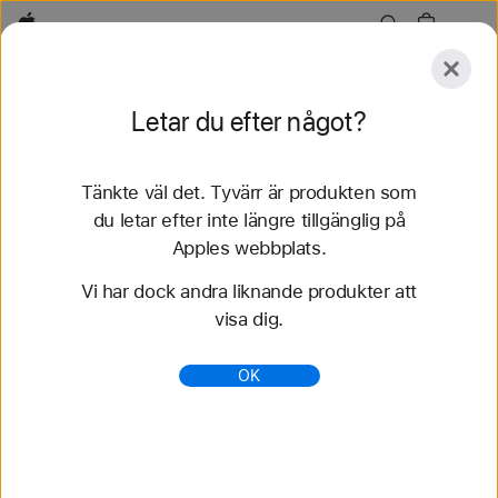
Apple
Utforska
Letar du efter något?
Skicka
Återställ
Tänkte väl det. Tyvärr är produkten som
Utforska
Tillbehör
Support
Hitta en butik
du letar efter inte längre tillgänglig på
Apples webbplats.
78 resultat hittades
Vi har dock andra liknande produkter att
visa dig.
Köp 42 mm Apple Watch-armband - Apple (SE)
Köp de senaste Apple Watch-armbanden och
OK
variera din stil. Välj bland många olika färger,
material och stilar. Köp nu på apple.se.
https://www.apple.com/se/shop/watch/bands/42m
m