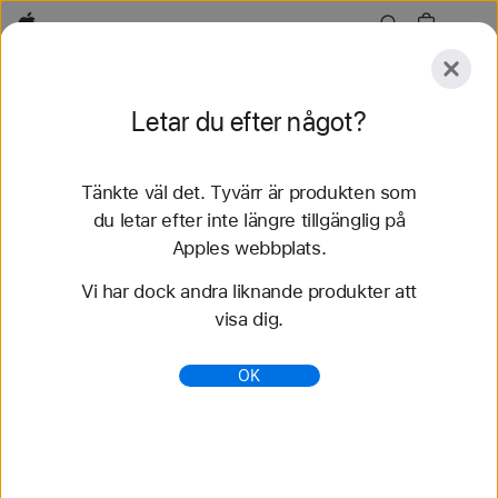
Apple
Utforska
Letar du efter något?
Skicka
Återställ
Tänkte väl det. Tyvärr är produkten som
Utforska
Tillbehör
Support
Hitta en butik
du letar efter inte längre tillgänglig på
Apples webbplats.
67 resultat hittades
Vi har dock andra liknande produkter att
visa dig.
Köp 46 mm Apple Watch-armband - Apple (SE)
Köp de senaste Apple Watch-armbanden och
OK
variera din stil. Välj bland många olika färger,
material och stilar. Köp nu på apple.se.
https://www.apple.com/se/shop/watch/bands/46-
mm