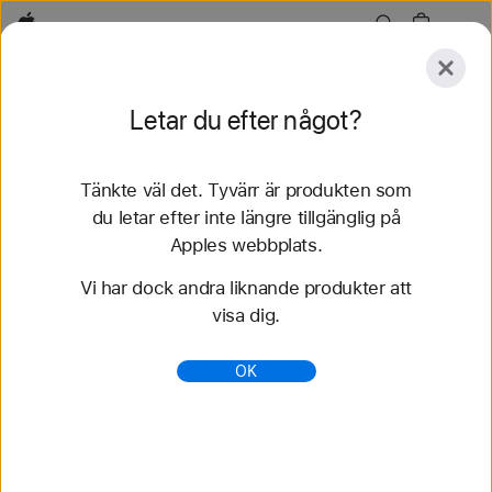
Apple
Utforska
Letar du efter något?
Skicka
Återställ
Tänkte väl det. Tyvärr är produkten som
Utforska
Tillbehör
Support
Hitta en butik
du letar efter inte längre tillgänglig på
Apples webbplats.
80 resultat hittades
Vi har dock andra liknande produkter att
visa dig.
Köp Sportloop Apple Watch-armband - Apple
(SE)
OK
Köp de senaste Apple Watch-armbanden och
variera din stil. Välj bland många olika färger,
material och stilar. Köp nu på apple.se.
https://www.apple.com/se/shop/watch/bands/sportl
oop