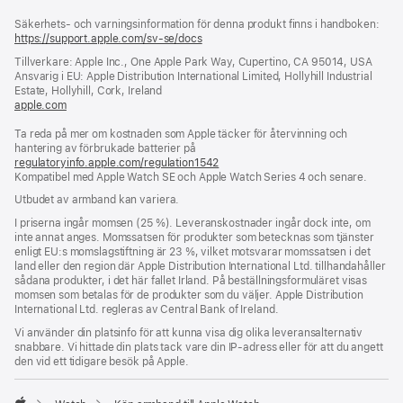
Fotnot
fotnoter
Säkerhets- och varningsinformation för denna produkt finns i handboken:
https://support.apple.com/sv-se/docs
(öppnas
i
Tillverkare: Apple Inc., One Apple Park Way, Cupertino, CA 95014, USA
ett
Ansvarig i EU: Apple Distribution International Limited, Hollyhill Industrial
nytt
Estate, Hollyhill, Cork, Ireland
fönster)
apple.com
(öppnas
i
Ta reda på mer om kostnaden som Apple täcker för återvinning och
ett
hantering av förbrukade batterier på
nytt
regulatoryinfo.apple.com/regulation1542
fönster)
(öppnas
Kompatibel med Apple Watch SE och Apple Watch Series 4 och senare.
i
ett
Utbudet av armband kan variera.
nytt
fönster)
I priserna ingår momsen (25 %). Leveranskostnader ingår dock inte, om
inte annat anges. Momssatsen för produkter som betecknas som tjänster
enligt EU:s momslagstiftning är 23 %, vilket motsvarar momssatsen i det
land eller den region där Apple Distribution International Ltd. tillhandahåller
sådana produkter, i det här fallet Irland. På beställningsformuläret visas
momsen som betalas för de produkter som du väljer. Apple Distribution
International Ltd. regleras av Central Bank of Ireland.
Vi använder din platsinfo för att kunna visa dig olika leveransalternativ
snabbare. Vi hittade din plats tack vare din IP-adress eller för att du angett
den vid ett tidigare besök på Apple.