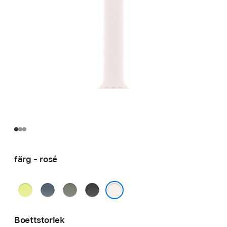
färg - rosé
neongul
ankarblå
grågrön
svart
rosé
Boettstorlek