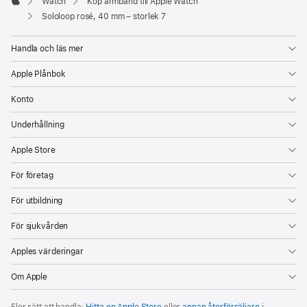
Watch
Köp armband till Apple Watch
Apple
Sololoop rosé, 40 mm – storlek 7
Handla och läs mer
Apple Plånbok
Konto
Underhållning
Apple Store
För företag
För utbildning
För sjukvården
Apples värderingar
Om Apple
Fler sätt att handla:
Hitta en Apple Store
eller
annan återförsäljare
i