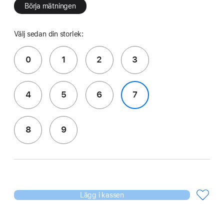
Börja mätningen
Välj sedan din storlek:
0
1
2
3
4
5
6
7
8
9
Lägg i kassen