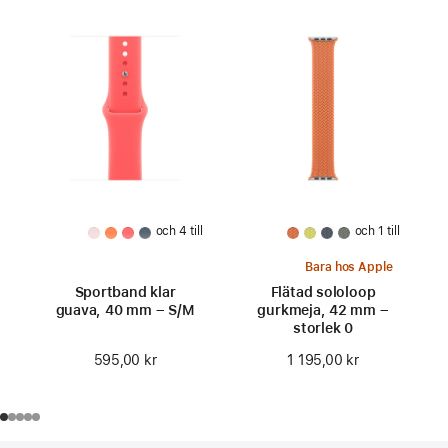
och 4 till
och 1 till
Bara hos Apple
Sportband klar
Flätad sololoop
guava, 40 mm – S/M
gurkmeja, 42 mm –
storlek 0
595,00 kr
1 195,00 kr