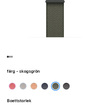
färg - skogsgrön
klar
blått
cantaloupe
ankarblå
mörkgrå
guava
dis
skogsgrön
Boettstorlek