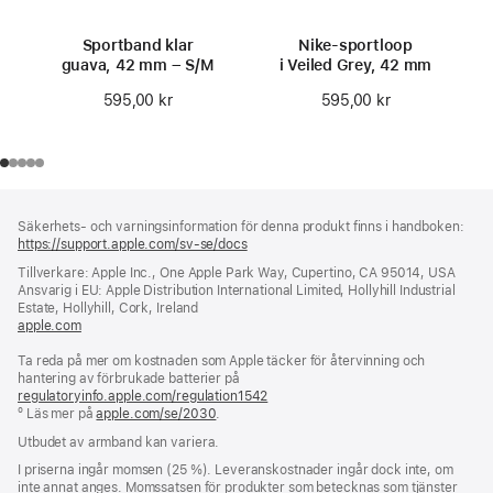
Sportband klar
Nike-sportloop
guava, 42 mm – S/M
i Veiled Grey, 42 mm
595,00 kr
595,00 kr
Fotnot
fotnoter
Säkerhets- och varningsinformation för denna produkt finns i handboken:
https://support.apple.com/sv-se/docs
(öppnas
i
Tillverkare: Apple Inc., One Apple Park Way, Cupertino, CA 95014, USA
ett
Ansvarig i EU: Apple Distribution International Limited, Hollyhill Industrial
nytt
Estate, Hollyhill, Cork, Ireland
fönster)
apple.com
(öppnas
i
Ta reda på mer om kostnaden som Apple täcker för återvinning och
ett
hantering av förbrukade batterier på
nytt
regulatoryinfo.apple.com/regulation1542
fönster)
(öppnas
º Läs mer på
apple.com/se/2030
.
i
ett
Utbudet av armband kan variera.
nytt
fönster)
I priserna ingår momsen (25 %). Leveranskostnader ingår dock inte, om
inte annat anges. Momssatsen för produkter som betecknas som tjänster