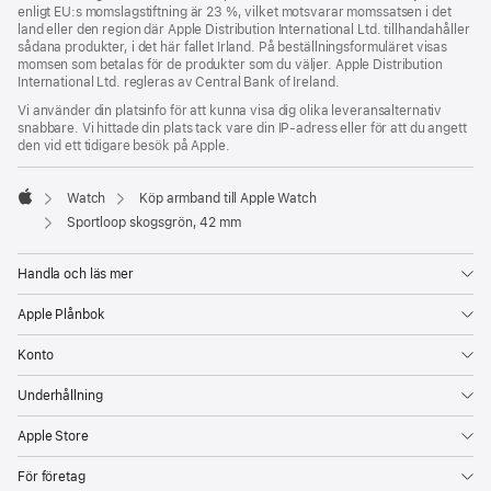
enligt EU:s momslagstiftning är 23 %, vilket motsvarar momssatsen i det
land eller den region där Apple Distribution International Ltd. tillhandahåller
sådana produkter, i det här fallet Irland. På beställningsformuläret visas
momsen som betalas för de produkter som du väljer. Apple Distribution
International Ltd. regleras av Central Bank of Ireland.
Vi använder din platsinfo för att kunna visa dig olika leveransalternativ
snabbare. Vi hittade din plats tack vare din IP-adress eller för att du angett
den vid ett tidigare besök på Apple.
Watch
Köp armband till Apple Watch
Apple
Sportloop skogsgrön, 42 mm
Handla och läs mer
Apple Plånbok
Konto
Underhållning
Apple Store
För företag