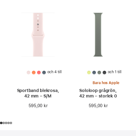
och 4 till
och 1 till
Bara hos Apple
Sportband blekrosa,
Sololoop grågrön,
42 mm – S/M
42 mm – storlek 0
595,00 kr
595,00 kr