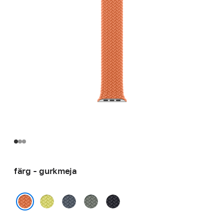
färg - gurkmeja
neongul
ankarblå
grågrön
midnatt
gurkmeja