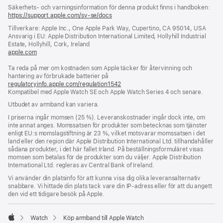
Fotnot
fotnoter
Säkerhets- och varningsinformation för denna produkt finns i handboken:
https://support.apple.com/sv-se/docs
(öppnas
i
Tillverkare: Apple Inc., One Apple Park Way, Cupertino, CA 95014, USA
ett
Ansvarig i EU: Apple Distribution International Limited, Hollyhill Industrial
nytt
Estate, Hollyhill, Cork, Ireland
fönster)
apple.com
(öppnas
i
Ta reda på mer om kostnaden som Apple täcker för återvinning och
ett
hantering av förbrukade batterier på
nytt
regulatoryinfo.apple.com/regulation1542
fönster)
(öppnas
Kompatibel med Apple Watch SE och Apple Watch Series 4 och senare.
i
ett
Utbudet av armband kan variera.
nytt
fönster)
I priserna ingår momsen (25 %). Leveranskostnader ingår dock inte, om
inte annat anges. Momssatsen för produkter som betecknas som tjänster
enligt EU:s momslagstiftning är 23 %, vilket motsvarar momssatsen i det
land eller den region där Apple Distribution International Ltd. tillhandahåller
sådana produkter, i det här fallet Irland. På beställningsformuläret visas
momsen som betalas för de produkter som du väljer. Apple Distribution
International Ltd. regleras av Central Bank of Ireland.
Vi använder din platsinfo för att kunna visa dig olika leveransalternativ
snabbare. Vi hittade din plats tack vare din IP-adress eller för att du angett
den vid ett tidigare besök på Apple.
Watch
Köp armband till Apple Watch