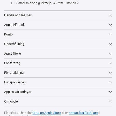
Apple
Flätad sololoop gurkmeja, 42 mm – storlek 7
Handla och läs mer
Apple Plånbok
Konto
Underhållning
Apple Store
För företag
För utbildning
För sjukvården
Apples värderingar
Om Apple
Fler sätt att handla:
Hitta en Apple Store
eller
annan återförsäljare
i