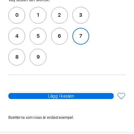
0
1
2
3
4
5
6
7
8
9
Lägg i kassen
Boetterna som visas är endast exempel.