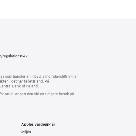
m/regulation1542
(öppnas
i
ett
nytt
fönster)
s som tjänster enligt EU:s momslagstiftning är
er, i det här fallet Irland. På
Central Bank of Ireland.
för att du angett den vid ett tidigare besök på
Apples värderingar
Miljön