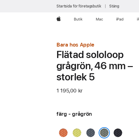
Startsida för företagsbutik
Stäng
Apple
Butik
Mac
iPad
i
Bara hos Apple
Flätad sololoop
grågrön, 46 mm –
storlek 5
1 195,00 kr
färg - grågrön
gurkmeja
neongul
ankarblå
midnatt