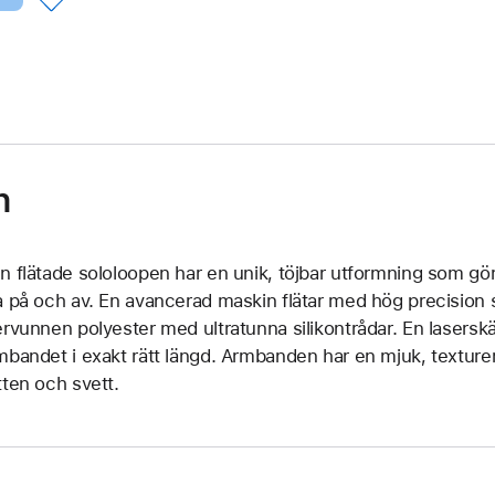
n
n flätade sololoopen har en unik, töjbar utformning som gör
a på och av. En avancerad maskin flätar med hög precision
ervunnen polyester med ultratunna silikontrådar. En laserskär
mbandet i exakt rätt längd. Armbanden har en mjuk, texture
tten och svett.