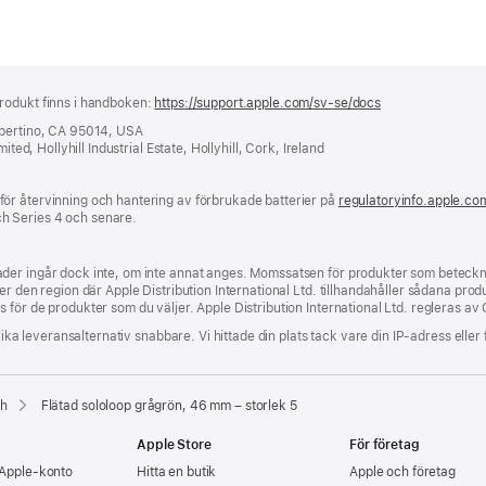
rodukt finns i handboken:
https://support.apple.com/sv-se/docs
(öppnas
i
upertino, CA 95014, USA
ett
ited, Hollyhill Industrial Estate, Hollyhill, Cork, Ireland
nytt
fönster)
ör återvinning och hantering av förbrukade batterier på
regulatoryinfo.apple.co
h Series 4 och senare.
der ingår dock inte, om inte annat anges. Momssatsen för produkter som beteckna
 den region där Apple Distribution International Ltd. tillhandahåller sådana produkt
för de produkter som du väljer. Apple Distribution International Ltd. regleras av 
lika leveransalternativ snabbare. Vi hittade din plats tack vare din IP-adress eller 
ch
Flätad sololoop grågrön, 46 mm – storlek 5
Apple Store
För företag
 Apple‑konto
Hitta en butik
Apple och företag