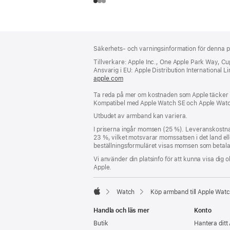
Fotnot
fotnoter
Säkerhets- och varningsinformation för denna p
Tillverkare: Apple Inc., One Apple Park Way, C
Ansvarig i EU: Apple Distribution International Lim
apple.com
(öppnas
i
Ta reda på mer om kostnaden som Apple täcker f
ett
Kompatibel med Apple Watch SE och Apple Watc
nytt
fönster)
Utbudet av armband kan variera.
I priserna ingår momsen (25 %). Leveranskostna
23 %, vilket motsvarar momssatsen i det land eller
beställningsformuläret visas momsen som betalas 
Vi använder din platsinfo för att kunna visa dig o
Apple.
Watch
Köp armband till Apple Wat
Apple
Handla och läs mer
Konto
Butik
Hantera ditt