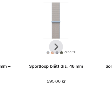
Föregående
Nästa
och 1 till
 mm –
Sportloop blått dis, 46 mm
Sol
595,00 kr