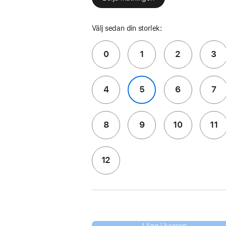
Välj sedan din storlek:
0
1
2
3
4
5
6
7
8
9
10
11
12