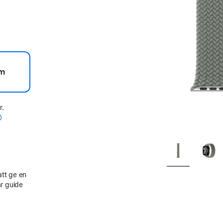
m
r.
att ge en
r guide