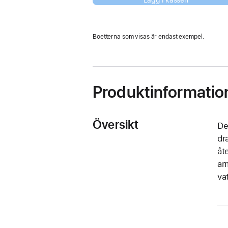
Lägg i kassen
Boetterna som visas är endast exempel.
Produktinformatio
Översikt
De
dr
åt
ar
va