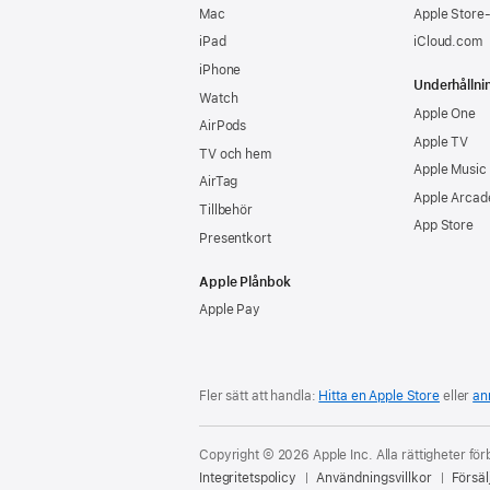
Mac
Apple Store
iPad
iCloud.com
iPhone
Underhållni
Watch
Apple One
AirPods
Apple TV
TV och hem
Apple Music
AirTag
Apple Arcad
Tillbehör
App Store
Presentkort
Apple Plånbok
Apple Pay
Fler sätt att handla:
Hitta en Apple Store
eller
an
Copyright © 2026 Apple Inc. Alla rättigheter för
Integritetspolicy
Användningsvillkor
Försäl