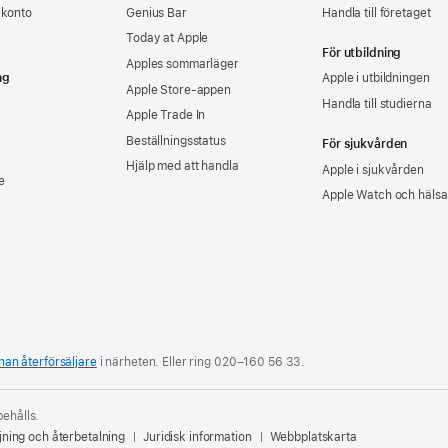
-konto
Genius Bar
Handla till företaget
Today at Apple
För utbildning
Apples sommarläger
ng
Apple i utbildningen
Apple Store-appen
Handla till studierna
Apple Trade In
Beställningsstatus
För sjukvården
Hjälp med att handla
Apple i sjukvården
e
Apple Watch och hälsa
nan återförsäljare
i närheten. Eller ring
020–160 56 33
.
behålls.
jning och återbetalning
Juridisk information
Webbplatskarta