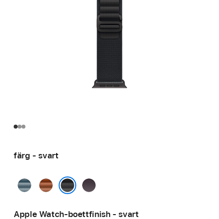
färg - svart
ljusblå
terrakotta
indigo
svart
Apple Watch-boettfinish - svart