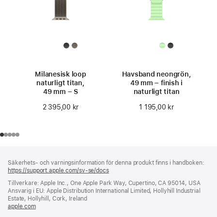
Milanesisk loop
Havsband neongrön,
naturligt titan,
49 mm – finish i
49 mm – S
naturligt titan
2 395,00 kr
1 195,00 kr
Fotnot
fotnoter
Säkerhets- och varningsinformation för denna produkt finns i handboken:
https://support.apple.com/sv-se/docs
(öppnas
i
Tillverkare: Apple Inc., One Apple Park Way, Cupertino, CA 95014, USA
ett
Ansvarig i EU: Apple Distribution International Limited, Hollyhill Industrial
nytt
Estate, Hollyhill, Cork, Ireland
fönster)
apple.com
(öppnas
i