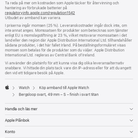
Ta reda på mer om kostnaden som Apple täcker för återvinning och
ett
hantering av förbrukade batterier på
nytt
regulatoryinfo.apple.com/regulation1542
fönster)
(öppnas
Utbudet av armband kan variera.
i
ett
I priserna ingår momsen (25 %). Leveranskostnader ingår dock inte, om
nytt
inte annat anges. Momssatsen för produkter som betecknas som tjänster
fönster)
enligt EU:s momslagstiftning är 23 %, vilket motsvarar momssatsen i det
land eller den region där Apple Distribution International Ltd. tillhandahåller
sådana produkter, i det här fallet Irland. På beställningsformuläret visas
momsen som betalas för de produkter som du väljer. Apple Distribution
International Ltd. regleras av Central Bank of Ireland.
Vi använder din platsinfo för att kunna visa dig olika leveransalternativ
snabbare. Vi hittade din plats tack vare din IP-adress eller för att du angett
den vid ett tidigare besök på Apple.
Watch
Köp armband till Apple Watch
Apple
Bergsloop svart, 49 mm – S – finish i svart titan
Handla och läs mer
Apple Plånbok
Konto