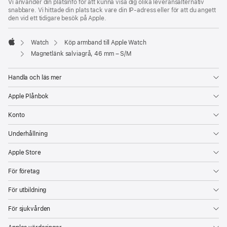
Vi använder din platsinfo för att kunna visa dig olika leveransalternativ
snabbare. Vi hittade din plats tack vare din IP-adress eller för att du angett
den vid ett tidigare besök på Apple.
Watch
Köp armband till Apple Watch
Apple
Magnetlänk salviagrå, 46 mm – S/M
Handla och läs mer
Apple Plånbok
Konto
Underhållning
Apple Store
För företag
För utbildning
För sjukvården