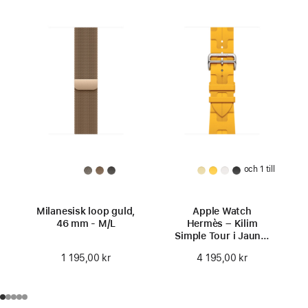
och 1 till
Milanesisk loop guld,
Apple Watch
46 mm - M/L
Hermès – Kilim
Simple Tour i Jaune,
46 mm
1 195,00 kr
4 195,00 kr