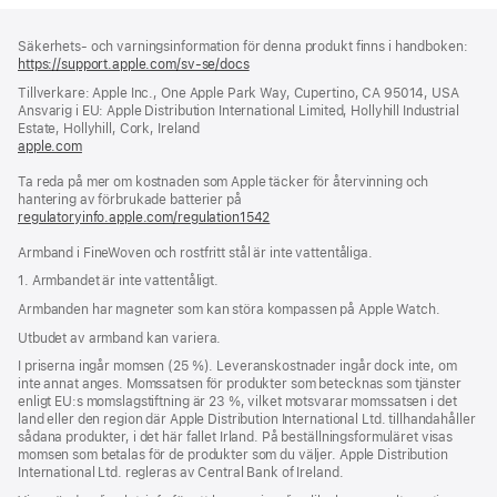
Fotnot
fotnoter
Säkerhets- och varningsinformation för denna produkt finns i handboken:
https://support.apple.com/sv-se/docs
(öppnas
i
Tillverkare: Apple Inc., One Apple Park Way, Cupertino, CA 95014, USA
ett
Ansvarig i EU: Apple Distribution International Limited, Hollyhill Industrial
nytt
Estate, Hollyhill, Cork, Ireland
fönster)
apple.com
(öppnas
i
Ta reda på mer om kostnaden som Apple täcker för återvinning och
ett
hantering av förbrukade batterier på
nytt
regulatoryinfo.apple.com/regulation1542
fönster)
(öppnas
i
Armband i FineWoven och rostfritt stål är inte vattentåliga.
ett
nytt
1. Armbandet är inte vattentåligt.
fönster)
Armbanden har magneter som kan störa kompassen på Apple Watch.
Utbudet av armband kan variera.
I priserna ingår momsen (25 %). Leveranskostnader ingår dock inte, om
inte annat anges. Momssatsen för produkter som betecknas som tjänster
enligt EU:s momslagstiftning är 23 %, vilket motsvarar momssatsen i det
land eller den region där Apple Distribution International Ltd. tillhandahåller
sådana produkter, i det här fallet Irland. På beställningsformuläret visas
momsen som betalas för de produkter som du väljer. Apple Distribution
International Ltd. regleras av Central Bank of Ireland.