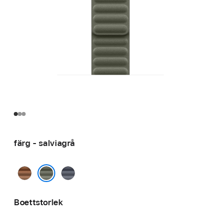
färg - salviagrå
kola
marin
salviagrå
Boettstorlek