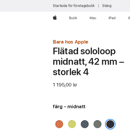
Startsida för företagsbutik
Stäng
Apple
Butik
Mac
iPad
i
Bara hos Apple
Flätad sololoop
midnatt, 42 mm –
storlek 4
1 195,00 kr
färg - midnatt
gurkmeja
neongul
ankarblå
grågrön