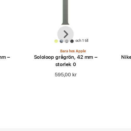
Föregående
Nästa
och 1 till
Bara hos Apple
mm –
Sololoop grågrön, 42 mm –
Nike
storlek 0
595,00 kr