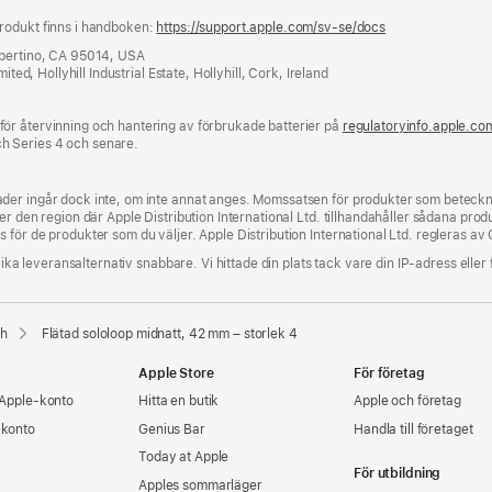
rodukt finns i handboken:
https://support.apple.com/sv-se/docs
(öppnas
i
upertino, CA 95014, USA
ett
ited, Hollyhill Industrial Estate, Hollyhill, Cork, Ireland
nytt
fönster)
ör återvinning och hantering av förbrukade batterier på
regulatoryinfo.apple.co
h Series 4 och senare.
der ingår dock inte, om inte annat anges. Momssatsen för produkter som beteckna
 den region där Apple Distribution International Ltd. tillhandahåller sådana produkt
för de produkter som du väljer. Apple Distribution International Ltd. regleras av 
lika leveransalternativ snabbare. Vi hittade din plats tack vare din IP-adress eller 
ch
Flätad sololoop midnatt, 42 mm – storlek 4
Apple Store
För företag
 Apple‑konto
Hitta en butik
Apple och företag
-konto
Genius Bar
Handla till företaget
Today at Apple
För utbildning
Apples sommarläger