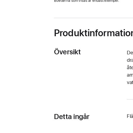
Boetterna som visas är endast exempel.
Produktinformatio
Översikt
De
dr
åt
ar
va
Detta ingår
Fl