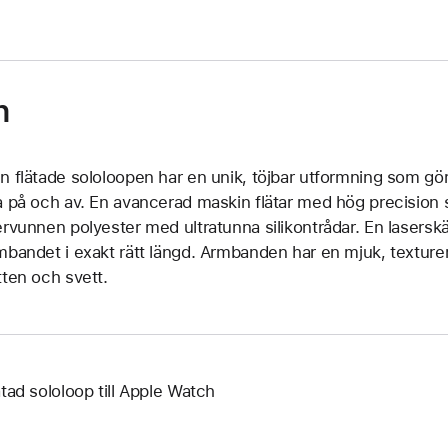
n
n flätade sololoopen har en unik, töjbar utformning som gör
a på och av. En avancerad maskin flätar med hög precision
ervunnen polyester med ultratunna silikontrådar. En laserskär
mbandet i exakt rätt längd. Armbanden har en mjuk, texture
tten och svett.
ätad sololoop till Apple Watch