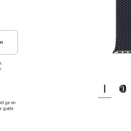
m
r.
att ge en
r guide