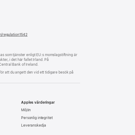
m/regulation1542
(öppnas
i
ett
nytt
fönster)
s som tjänster enligt EU:s momslagstiftning är
er, i det här fallet Irland. På
Central Bank of Ireland.
för att du angett den vid ett tidigare besök på
Apples värderingar
Miljön
Personlig integritet
Leveranskedja