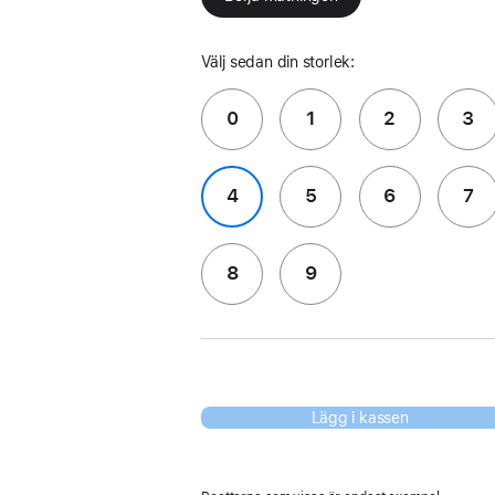
Välj sedan din storlek:
0
1
2
3
4
5
6
7
8
9
Lägg i kassen