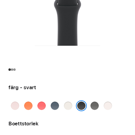
färg - svart
blekrosa
klementin
klar
ankarblå
stjärnglans
granitgrå
rosé
guava
svart
Boettstorlek