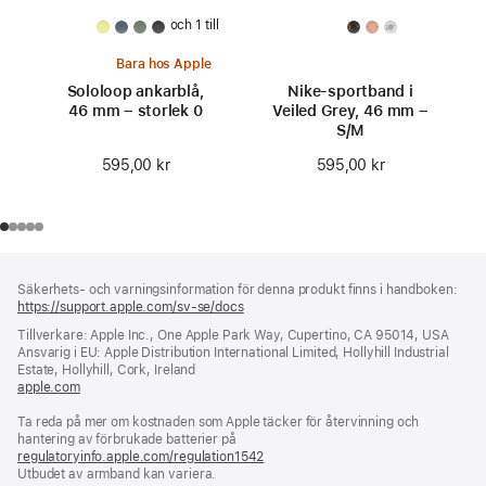
och 1 till
Bara hos Apple
Sololoop ankarblå,
Nike-sportband i
46 mm – storlek 0
Veiled Grey, 46 mm –
S/M
595,00 kr
595,00 kr
Fotnot
fotnoter
Säkerhets- och varningsinformation för denna produkt finns i handboken:
https://support.apple.com/sv-se/docs
(öppnas
i
Tillverkare: Apple Inc., One Apple Park Way, Cupertino, CA 95014, USA
ett
Ansvarig i EU: Apple Distribution International Limited, Hollyhill Industrial
nytt
Estate, Hollyhill, Cork, Ireland
fönster)
apple.com
(öppnas
i
Ta reda på mer om kostnaden som Apple täcker för återvinning och
ett
hantering av förbrukade batterier på
nytt
regulatoryinfo.apple.com/regulation1542
fönster)
(öppnas
Utbudet av armband kan variera.
i