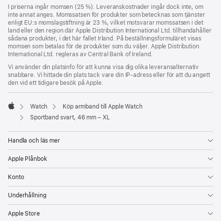
ett
I priserna ingår momsen (25 %). Leveranskostnader ingår dock inte, om
nytt
inte annat anges. Momssatsen för produkter som betecknas som tjänster
fönster)
enligt EU:s momslagstiftning är 23 %, vilket motsvarar momssatsen i det
land eller den region där Apple Distribution International Ltd. tillhandahåller
sådana produkter, i det här fallet Irland. På beställningsformuläret visas
momsen som betalas för de produkter som du väljer. Apple Distribution
International Ltd. regleras av Central Bank of Ireland.
Vi använder din platsinfo för att kunna visa dig olika leveransalternativ
snabbare. Vi hittade din plats tack vare din IP-adress eller för att du angett
den vid ett tidigare besök på Apple.
Watch
Köp armband till Apple Watch
Apple
Sportband svart, 46 mm – XL
Handla och läs mer
Apple Plånbok
Konto
Underhållning
Apple Store