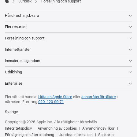
Footer

Juridisk
Försäljning och support
Apple
Hård- och mjukvara
Fler resurser
Försäljning och support
Internettjänster
Immateriell egendom
Utbildning
Enterprise
Fler sätt att handla:
Hitta en Apple Store
eller
annan återförsäljare
i
närheten.
Eller ring
020-120 99 71
.
Sverige
Copyright © 2026 Apple Inc. Alla rättigheter förbehålls.
Integritetspolicy
Användning av cookies
Användningsvillkor
Försäljning och återbetalning
Juridisk information
Sajtkarta