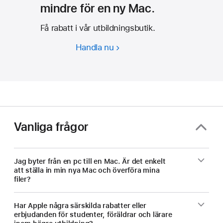
mindre för en ny Mac.
Få rabatt i vår utbildningsbutik.
Handla nu
Studenter
och
lärare
–
betala
mindre
för
Vanliga frågor
en
ny
Mac.
Jag byter från en pc till en Mac. Är det enkelt
att ställa in min nya Mac och överföra mina
filer?
Har Apple några särskilda rabatter eller
erbjudanden för studenter, föräldrar och lärare