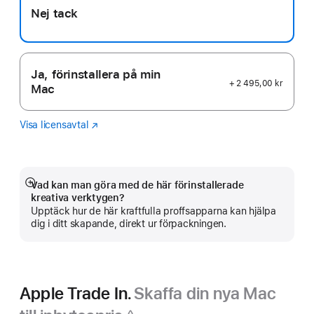
Nej tack
Ja, förinstallera på min
+ 2 495,00 kr
Mac
Visa licensavtal
Logic
(Öppnas
Pro
i
ett
nytt
fönster)
Vad kan man göra med de här förinstallerade
Visa
kreativa verktygen?
mer
Upptäck hur de här kraftfulla proffsapparna kan hjälpa
dig i ditt skapande, direkt ur förpackningen.
Apple Trade In.
Skaffa din nya Mac
◊