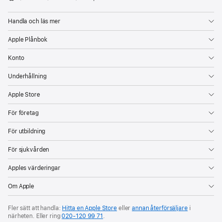
Apple
Handla och läs mer
Apple Plånbok
Konto
Underhållning
Apple Store
För företag
För utbildning
För sjukvården
Apples värderingar
Om Apple
Fler sätt att handla:
Hitta en Apple Store
eller
annan återförsäljare
i
närheten. Eller ring
020‑120 99 71
.