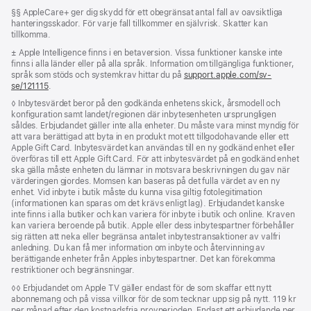
Fotnot
§§ AppleCare+ ger dig skydd för ett obegränsat antal fall av oavsiktliga
hanteringsskador. För varje fall tillkommer en självrisk. Skatter kan
tillkomma.
Fotnot
± Apple Intelligence finns i en betaversion. Vissa funktioner kanske inte
finns i alla länder eller på alla språk. Information om tillgängliga funktioner,
språk som stöds och systemkrav hittar du på
support.apple.com/sv-
se/121115
(Öppnas
.
i
Fotnot
◊ Inbytesvärdet beror på den godkända enhetens skick, årsmodell och
ett
konfiguration samt landet/regionen där inbytesenheten ursprungligen
nytt
såldes. Erbjudandet gäller inte alla enheter. Du måste vara minst myndig för
fönster)
att vara berättigad att byta in en produkt mot ett tillgodohavande eller ett
Apple Gift Card. Inbytesvärdet kan användas till en ny godkänd enhet eller
överföras till ett Apple Gift Card. För att inbytesvärdet på en godkänd enhet
ska gälla måste enheten du lämnar in motsvara beskrivningen du gav när
värderingen gjordes. Momsen kan baseras på det fulla värdet av en ny
enhet. Vid inbyte i butik måste du kunna visa giltig fotolegitimation
(informationen kan sparas om det krävs enligt lag). Erbjudandet kanske
inte finns i alla butiker och kan variera för inbyte i butik och online. Kraven
kan variera beroende på butik. Apple eller dess inbytespartner förbehåller
sig rätten att neka eller begränsa antalet inbytes­transaktioner av valfri
anledning. Du kan få mer information om inbyte och återvinning av
berättigande enheter från Apples inbytespartner. Det kan förekomma
restriktioner och begränsningar.
Fotnot
◊◊ Erbjudandet om Apple TV gäller endast för de som skaffar ett nytt
abonnemang och på vissa villkor för de som tecknar upp sig på nytt. 119 kr
per månad efter den kostnadsfria provperioden. Endast ett erbjudande per