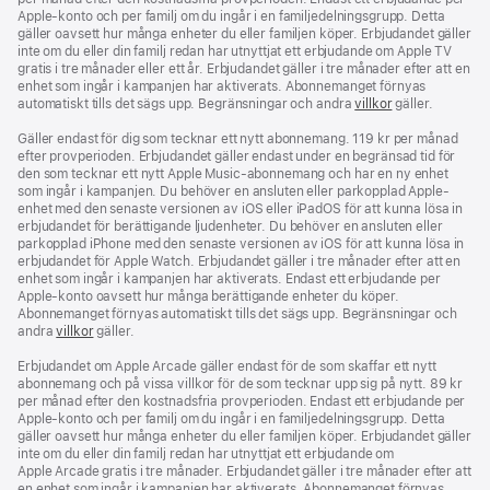
Apple-konto och per familj om du ingår i en familjedelningsgrupp. Detta
gäller oavsett hur många enheter du eller familjen köper. Erbjudandet gäller
inte om du eller din familj redan har utnyttjat ett erbjudande om Apple TV
gratis i tre månader eller ett år. Erbjudandet gäller i tre månader efter att en
enhet som ingår i kampanjen har aktiverats. Abonnemanget förnyas
automatiskt tills det sägs upp. Begränsningar och andra
villkor
gäller.
Gäller endast för dig som tecknar ett nytt abonnemang. 119 kr per månad
efter provperioden. Erbjudandet gäller endast under en begränsad tid för
den som tecknar ett nytt Apple Music-abonnemang och har en ny enhet
som ingår i kampanjen. Du behöver en ansluten eller parkopplad Apple-
enhet med den senaste versionen av iOS eller iPadOS för att kunna lösa in
erbjudandet för berättigande ljudenheter. Du behöver en ansluten eller
parkopplad iPhone med den senaste versionen av iOS för att kunna lösa in
erbjudandet för Apple Watch. Erbjudandet gäller i tre månader efter att en
enhet som ingår i kampanjen har aktiverats. Endast ett erbjudande per
Apple‑konto oavsett hur många berättigande enheter du köper.
Abonnemanget förnyas automatiskt tills det sägs upp. Begränsningar och
andra
villkor
gäller.
Erbjudandet om Apple Arcade gäller endast för de som skaffar ett nytt
abonnemang och på vissa villkor för de som tecknar upp sig på nytt. 89 kr
per månad efter den kostnadsfria provperioden. Endast ett erbjudande per
Apple‑konto och per familj om du ingår i en familjedelningsgrupp. Detta
gäller oavsett hur många enheter du eller familjen köper. Erbjudandet gäller
inte om du eller din familj redan har utnyttjat ett erbjudande om
Apple Arcade gratis i tre månader. Erbjudandet gäller i tre månader efter att
en enhet som ingår i kampanjen har aktiverats. Abonnemanget förnyas