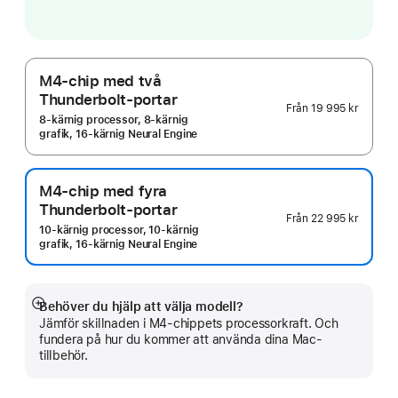
M4-chip med två
Thunderbolt-portar
Från
19 995 kr
8‑kärnig processor, 8‑kärnig
grafik, 16‑kärnig Neural Engine
M4-chip med fyra
Thunderbolt-portar
Från
22 995 kr
10‑kärnig processor, 10‑kärnig
grafik, 16‑kärnig Neural Engine
Behöver du hjälp att välja modell?
Visa
Jämför skillnaden i M4-chippets processorkraft. Och
mer
fundera på hur du kommer att använda dina Mac-
tillbehör.