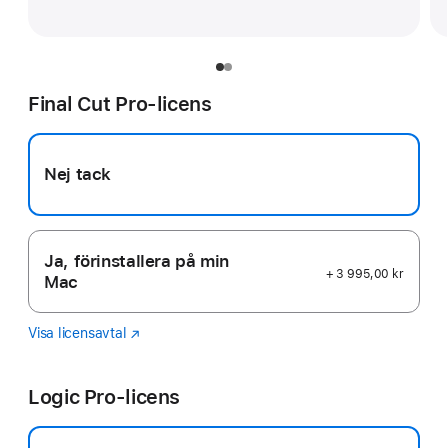
Final Cut Pro-licens
Nej tack
Ja, förinstallera på min
+ 3 995,00 kr
Mac
Visa licensavtal
Final
(Öppnas
Cut
i
Pro
ett
Logic Pro-licens
nytt
fönster)