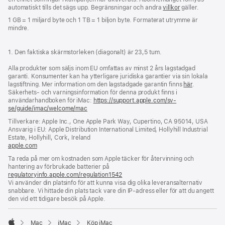
automatiskt tills det sägs upp. Begränsningar och andra
villkor
gäller.
1 GB = 1 miljard byte och 1 TB = 1 biljon byte. Formaterat utrymme är
mindre.
1. Den faktiska skärmstorleken (diagonalt) är 23,5 tum.
Alla produkter som säljs inom EU omfattas av minst 2 års lagstadgad
garanti. Konsumenter kan ha ytterligare juridiska garantier via sin lokala
lagstiftning. Mer information om den lagstadgade garantin finns
här
.
Säkerhets- och varningsinformation för denna produkt finns i
användarhandboken för iMac:
https://support.apple.com/sv-
se/guide/imac/welcome/mac
(öppnas
i
Tillverkare: Apple Inc., One Apple Park Way, Cupertino, CA 95014, USA
ett
Ansvarig i EU: Apple Distribution International Limited, Hollyhill Industrial
nytt
Estate, Hollyhill, Cork, Ireland
fönster)
apple.com
(öppnas
i
Ta reda på mer om kostnaden som Apple täcker för återvinning och
ett
hantering av förbrukade batterier på
nytt
regulatoryinfo.apple.com/regulation1542
(öppnas
fönster)
Vi använder din platsinfo för att kunna visa dig olika leveransalternativ
i
snabbare. Vi hittade din plats tack vare din IP-adress eller för att du angett
ett
den vid ett tidigare besök på Apple.
nytt
fönster)
Mac
iMac
Köp iMac