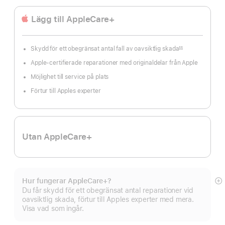
Lägg till AppleCare+
Skydd för ett obegränsat antal fall av oavsiktlig skada
§§
Fotnot
Apple-certifierade reparationer med originaldelar från Apple
Möjlighet till service på plats
Förtur till Apples experter
Utan AppleCare+
Hur fungerar AppleCare+?
Vi
Du får skydd för ett obegränsat antal reparationer vid
m
oavsiktlig skada, förtur till Apples experter med mera.
Visa vad som ingår.