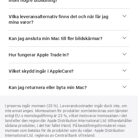
inom högre utbildning?
Vilka leveransalternativ finns det och när får jag
mina varor?
Kan jag ansluta min Mac till fler bildskärmar?
Hur fungerar Apple Trade In?
Vilket skydd ingår i AppleCare?
Kan jag returnera eller byta min Mac?
Fotnot
fotnoter
I priserna ingår momsen (25 %). Leveranskostnader ingår dock inte, om
inte annat anges. Momssatsen för produkter som betecknas som tjänster
enligt EU:s momslagstiftning är 23 %, vilket motsvarar momssatsen i det
land eller den region där Apple Distribution International Ltd. tillhandahåller
sådana produkter, i det här fallet Irland. På beställningsformuläret visas
momsen som betalas för de produkter som du väljer. Apple Distribution
International Ltd. regleras av Central Bank of Ireland.