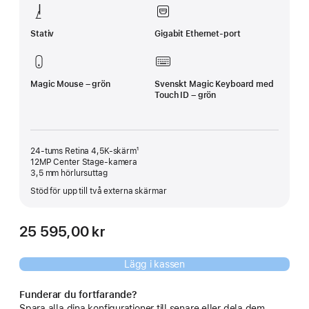
Stativ
Gigabit Ethernet-port
Magic Mouse – grön
Svenskt Magic Keyboard med
Touch ID – grön
24-tums Retina 4,5K-skärm¹
12MP Center Stage-kamera
3,5 mm hörlursuttag
Stöd för upp till två externa skärmar
25 595,00 kr
Lägg i kassen
Funderar du fortfarande?
Spara alla dina konfigurationer till senare eller dela dem