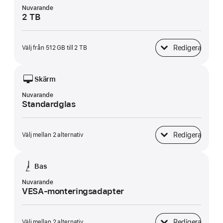
Nuvarande
2 TB
Redigera
Välj från 512 GB till 2 TB
SSD-lagring
Skärm
Nuvarande
Standardglas
Redigera
Välj mellan 2 alternativ
Skärm
Bas
Nuvarande
VESA-monteringsadapter
Redigera
Välj mellan 2 alternativ