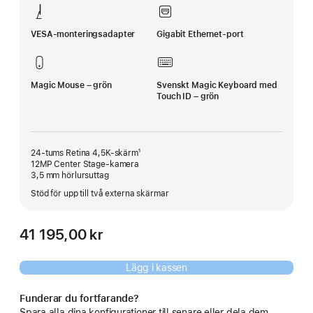
VESA-monteringsadapter
Gigabit Ethernet-port
Magic Mouse – grön
Svenskt Magic Keyboard med
Touch ID – grön
24-tums Retina 4,5K-skärm¹
12MP Center Stage-kamera
3,5 mm hörlursuttag
Stöd för upp till två externa skärmar
41 195,00 kr
Lägg i kassen
Funderar du fortfarande?
Spara alla dina konfigurationer till senare eller dela dem