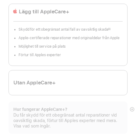
Lägg till AppleCare+
Skydd för ett obegränsat antal fall av oavsiktlig skada
§§
Fotnot
Apple-certifierade reparationer med originaldelar från Apple
Möjlighet till service på plats
Förtur till Apples experter
Utan AppleCare+
Hur fungerar AppleCare+?
Vi
Du får skydd för ett obegränsat antal reparationer vid
m
oavsiktlig skada, förtur till Apples experter med mera.
Visa vad som ingår.