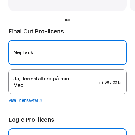
Final Cut Pro-licens
Nej tack
Ja, förinstallera på min
+ 3 995,00 kr
Mac
Visa licensavtal
Final
(Öppnas
Cut
i
Pro
ett
Logic Pro-licens
nytt
fönster)