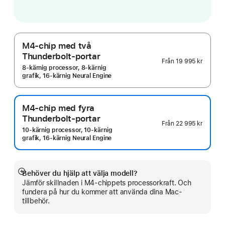
M4-chip med två
Thunderbolt-portar
Från
19 995 kr
8‑kärnig processor, 8‑kärnig
grafik, 16‑kärnig Neural Engine
M4-chip med fyra
Thunderbolt-portar
Från
22 995 kr
10‑kärnig processor, 10‑kärnig
grafik, 16‑kärnig Neural Engine
Behöver du hjälp att välja modell?
Visa
Jämför skillnaden i M4-chippets processorkraft. Och
mer
fundera på hur du kommer att använda dina Mac-
tillbehör.