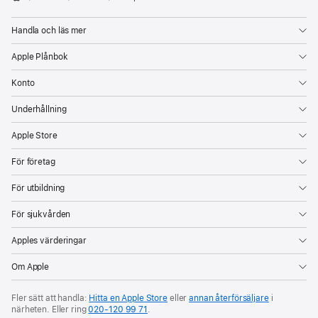
Apple
Handla och läs mer
Apple Plånbok
Konto
Underhållning
Apple Store
För företag
För utbildning
För sjukvården
Apples värderingar
Om Apple
Fler sätt att handla:
Hitta en Apple Store
eller
annan återförsäljare
i
närheten. Eller ring
020‑120 99 71
.