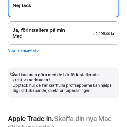
Nej tack
Ja, förinstallera på min
+ 2 495,00 kr
Mac
Visa licensavtal
Logic
(Öppnas
Pro
i
ett
nytt
fönster)
Vad kan man göra med de här förinstallerade
Visa
kreativa verktygen?
mer
Upptäck hur de här kraftfulla proffsapparna kan hjälpa
dig i ditt skapande, direkt ur förpackningen.
Apple Trade In.
Skaffa din nya Mac
◊