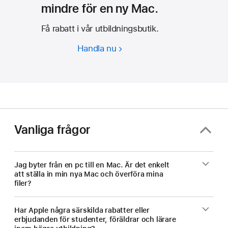
mindre för en ny Mac.
Få rabatt i vår utbildningsbutik.
Handla nu
Studenter
och
lärare
–
betala
mindre
för
Vanliga frågor
en
ny
Mac.
Jag byter från en pc till en Mac. Är det enkelt
att ställa in min nya Mac och överföra mina
filer?
Har Apple några särskilda rabatter eller
erbjudanden för studenter, föräldrar och lärare