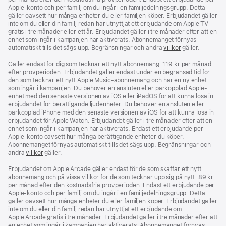
Apple-konto och per familj om du ingår i en familjedelningsgrupp. Detta
gäller oavsett hur många enheter du eller familjen köper. Erbjudandet gäller
inte om du eller din familj redan har utnyttjat ett erbjudande om Apple TV
gratis i tre månader eller ett år. Erbjudandet gäller i tre månader efter att en
enhet som ingår i kampanjen har aktiverats. Abonnemanget förnyas
automatiskt tills det sägs upp. Begränsningar och andra
villkor
gäller.
Gäller endast för dig som tecknar ett nytt abonnemang. 119 kr per månad
efter provperioden. Erbjudandet gäller endast under en begränsad tid för
den som tecknar ett nytt Apple Music-abonnemang och har en ny enhet
som ingår i kampanjen. Du behöver en ansluten eller parkopplad Apple-
enhet med den senaste versionen av iOS eller iPadOS för att kunna lösa in
erbjudandet för berättigande ljudenheter. Du behöver en ansluten eller
parkopplad iPhone med den senaste versionen av iOS för att kunna lösa in
erbjudandet för Apple Watch. Erbjudandet gäller i tre månader efter att en
enhet som ingår i kampanjen har aktiverats. Endast ett erbjudande per
Apple‑konto oavsett hur många berättigande enheter du köper.
Abonnemanget förnyas automatiskt tills det sägs upp. Begränsningar och
andra
villkor
gäller.
Erbjudandet om Apple Arcade gäller endast för de som skaffar ett nytt
abonnemang och på vissa villkor för de som tecknar upp sig på nytt. 89 kr
per månad efter den kostnadsfria provperioden. Endast ett erbjudande per
Apple‑konto och per familj om du ingår i en familjedelningsgrupp. Detta
gäller oavsett hur många enheter du eller familjen köper. Erbjudandet gäller
inte om du eller din familj redan har utnyttjat ett erbjudande om
Apple Arcade gratis i tre månader. Erbjudandet gäller i tre månader efter att
en enhet som ingår i kampanjen har aktiverats. Abonnemanget förnyas