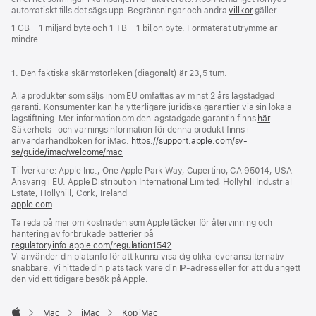
automatiskt tills det sägs upp. Begränsningar och andra
villkor
gäller.
1 GB = 1 miljard byte och 1 TB = 1 biljon byte. Formaterat utrymme är
mindre.
1. Den faktiska skärmstorleken (diagonalt) är 23,5 tum.
Alla produkter som säljs inom EU omfattas av minst 2 års lagstadgad
garanti. Konsumenter kan ha ytterligare juridiska garantier via sin lokala
lagstiftning. Mer information om den lagstadgade garantin finns
här
.
Säkerhets- och varningsinformation för denna produkt finns i
användarhandboken för iMac:
https://support.apple.com/sv-
se/guide/imac/welcome/mac
(öppnas
i
Tillverkare: Apple Inc., One Apple Park Way, Cupertino, CA 95014, USA
ett
Ansvarig i EU: Apple Distribution International Limited, Hollyhill Industrial
nytt
Estate, Hollyhill, Cork, Ireland
fönster)
apple.com
(öppnas
i
Ta reda på mer om kostnaden som Apple täcker för återvinning och
ett
hantering av förbrukade batterier på
nytt
regulatoryinfo.apple.com/regulation1542
(öppnas
fönster)
Vi använder din platsinfo för att kunna visa dig olika leveransalternativ
i
snabbare. Vi hittade din plats tack vare din IP-adress eller för att du angett
ett
den vid ett tidigare besök på Apple.
nytt
fönster)
Mac
iMac
Köp iMac