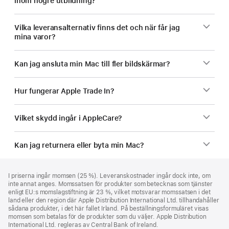
inom högre utbildning?
Vilka leveransalternativ finns det och när får jag
mina varor?
Kan jag ansluta min Mac till fler bildskärmar?
Hur fungerar Apple Trade In?
Vilket skydd ingår i AppleCare?
Kan jag returnera eller byta min Mac?
Fotnot
fotnoter
I priserna ingår momsen (25 %). Leveranskostnader ingår dock inte, om
inte annat anges. Momssatsen för produkter som betecknas som tjänster
enligt EU:s momslagstiftning är 23 %, vilket motsvarar momssatsen i det
land eller den region där Apple Distribution International Ltd. tillhandahåller
sådana produkter, i det här fallet Irland. På beställningsformuläret visas
momsen som betalas för de produkter som du väljer. Apple Distribution
International Ltd. regleras av Central Bank of Ireland.