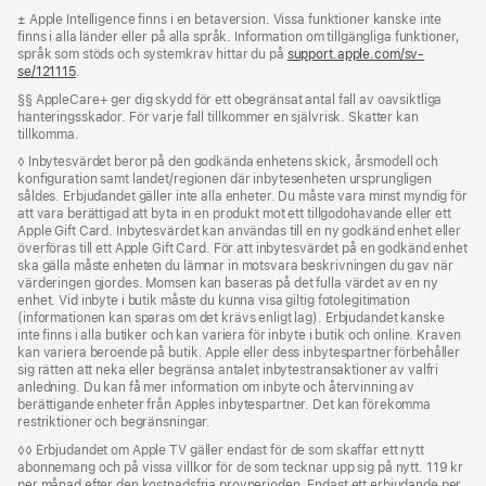
Fotnot
± Apple Intelligence finns i en betaversion. Vissa funktioner kanske inte
finns i alla länder eller på alla språk. Information om tillgängliga funktioner,
språk som stöds och systemkrav hittar du på
support.apple.com/sv-
se/121115
(Öppnas
.
i
Fotnot
§§ AppleCare+ ger dig skydd för ett obegränsat antal fall av oavsiktliga
ett
hanteringsskador. För varje fall tillkommer en självrisk. Skatter kan
nytt
tillkomma.
fönster)
Fotnot
◊ Inbytesvärdet beror på den godkända enhetens skick, årsmodell och
konfiguration samt landet/regionen där inbytesenheten ursprungligen
såldes. Erbjudandet gäller inte alla enheter. Du måste vara minst myndig för
att vara berättigad att byta in en produkt mot ett tillgodohavande eller ett
Apple Gift Card. Inbytesvärdet kan användas till en ny godkänd enhet eller
överföras till ett Apple Gift Card. För att inbytesvärdet på en godkänd enhet
ska gälla måste enheten du lämnar in motsvara beskrivningen du gav när
värderingen gjordes. Momsen kan baseras på det fulla värdet av en ny
enhet. Vid inbyte i butik måste du kunna visa giltig fotolegitimation
(informationen kan sparas om det krävs enligt lag). Erbjudandet kanske
inte finns i alla butiker och kan variera för inbyte i butik och online. Kraven
kan variera beroende på butik. Apple eller dess inbytespartner förbehåller
sig rätten att neka eller begränsa antalet inbytes­transaktioner av valfri
anledning. Du kan få mer information om inbyte och återvinning av
berättigande enheter från Apples inbytespartner. Det kan förekomma
restriktioner och begränsningar.
Fotnot
◊◊ Erbjudandet om Apple TV gäller endast för de som skaffar ett nytt
abonnemang och på vissa villkor för de som tecknar upp sig på nytt. 119 kr
per månad efter den kostnadsfria provperioden. Endast ett erbjudande per