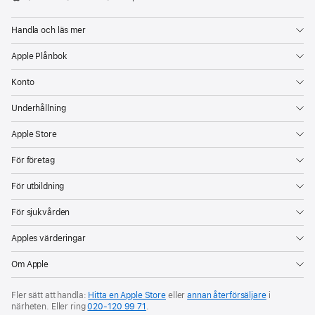
Apple
Handla och läs mer
Apple Plånbok
Konto
Underhållning
Apple Store
För företag
För utbildning
För sjukvården
Apples värderingar
Om Apple
Fler sätt att handla:
Hitta en Apple Store
eller
annan återförsäljare
i
närheten. Eller ring
020‑120 99 71
.