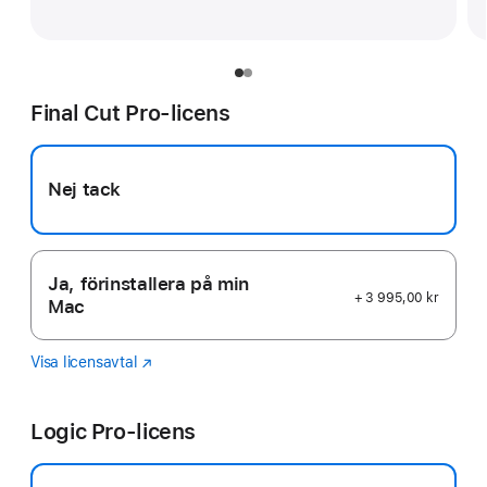
Final Cut Pro-licens
Nej tack
Ja, förinstallera på min
+ 3 995,00 kr
Mac
Visa licensavtal
Final
(Öppnas
Cut
i
Pro
ett
Logic Pro-licens
nytt
fönster)