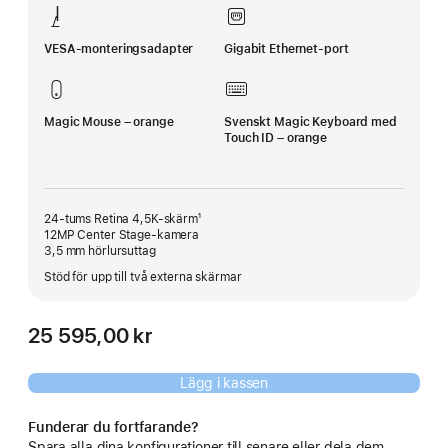
VESA-monteringsadapter
Gigabit Ethernet-port
Magic Mouse – orange
Svenskt Magic Keyboard med
Touch ID – orange
24-tums Retina 4,5K-skärm¹
12MP Center Stage-kamera
3,5 mm hörlursuttag
Stöd för upp till två externa skärmar
25 595,00 kr
Lägg i kassen
Funderar du fortfarande?
Spara alla dina konfigurationer till senare eller dela dem