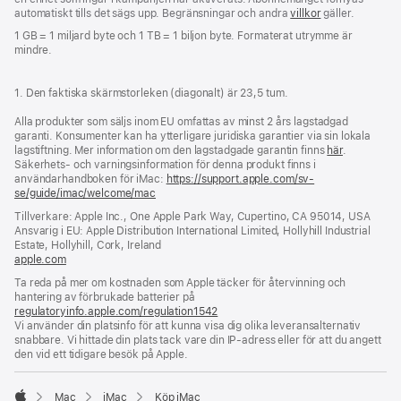
automatiskt tills det sägs upp. Begränsningar och andra
villkor
gäller.
1 GB = 1 miljard byte och 1 TB = 1 biljon byte. Formaterat utrymme är
mindre.
1. Den faktiska skärmstorleken (diagonalt) är 23,5 tum.
Alla produkter som säljs inom EU omfattas av minst 2 års lagstadgad
garanti. Konsumenter kan ha ytterligare juridiska garantier via sin lokala
lagstiftning. Mer information om den lagstadgade garantin finns
här
.
Säkerhets- och varningsinformation för denna produkt finns i
användarhandboken för iMac:
https://support.apple.com/sv-
se/guide/imac/welcome/mac
(öppnas
i
Tillverkare: Apple Inc., One Apple Park Way, Cupertino, CA 95014, USA
ett
Ansvarig i EU: Apple Distribution International Limited, Hollyhill Industrial
nytt
Estate, Hollyhill, Cork, Ireland
fönster)
apple.com
(öppnas
i
Ta reda på mer om kostnaden som Apple täcker för återvinning och
ett
hantering av förbrukade batterier på
nytt
regulatoryinfo.apple.com/regulation1542
(öppnas
fönster)
Vi använder din platsinfo för att kunna visa dig olika leveransalternativ
i
snabbare. Vi hittade din plats tack vare din IP-adress eller för att du angett
ett
den vid ett tidigare besök på Apple.
nytt
fönster)
Mac
iMac
Köp iMac