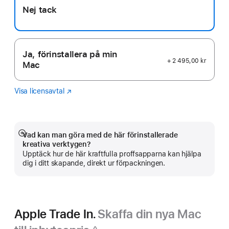
Nej tack
Ja, förinstallera på min
+ 2 495,00 kr
Mac
Visa licensavtal
Logic
(Öppnas
Pro
i
ett
nytt
fönster)
Vad kan man göra med de här förinstallerade
Visa
kreativa verktygen?
mer
Upptäck hur de här kraftfulla proffsapparna kan hjälpa
dig i ditt skapande, direkt ur förpackningen.
Apple Trade In.
Skaffa din nya Mac
◊