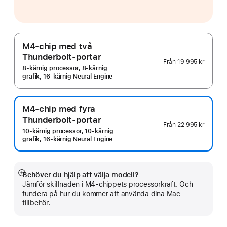
M4-chip med två
Thunderbolt-portar
Från
19 995 kr
8‑kärnig processor, 8‑kärnig
grafik, 16‑kärnig Neural Engine
M4-chip med fyra
Thunderbolt-portar
Från
22 995 kr
10‑kärnig processor, 10‑kärnig
grafik, 16‑kärnig Neural Engine
Behöver du hjälp att välja modell?
Visa
Jämför skillnaden i M4-chippets processorkraft. Och
mer
fundera på hur du kommer att använda dina Mac-
tillbehör.