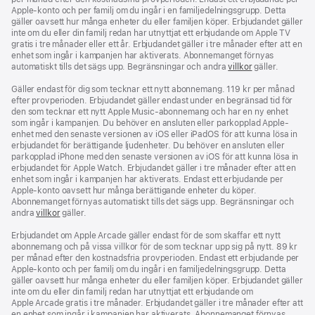
Apple-konto och per familj om du ingår i en familjedelningsgrupp. Detta
gäller oavsett hur många enheter du eller familjen köper. Erbjudandet gäller
inte om du eller din familj redan har utnyttjat ett erbjudande om Apple TV
gratis i tre månader eller ett år. Erbjudandet gäller i tre månader efter att en
enhet som ingår i kampanjen har aktiverats. Abonnemanget förnyas
automatiskt tills det sägs upp. Begränsningar och andra
villkor
gäller.
Gäller endast för dig som tecknar ett nytt abonnemang. 119 kr per månad
efter provperioden. Erbjudandet gäller endast under en begränsad tid för
den som tecknar ett nytt Apple Music-abonnemang och har en ny enhet
som ingår i kampanjen. Du behöver en ansluten eller parkopplad Apple-
enhet med den senaste versionen av iOS eller iPadOS för att kunna lösa in
erbjudandet för berättigande ljudenheter. Du behöver en ansluten eller
parkopplad iPhone med den senaste versionen av iOS för att kunna lösa in
erbjudandet för Apple Watch. Erbjudandet gäller i tre månader efter att en
enhet som ingår i kampanjen har aktiverats. Endast ett erbjudande per
Apple‑konto oavsett hur många berättigande enheter du köper.
Abonnemanget förnyas automatiskt tills det sägs upp. Begränsningar och
andra
villkor
gäller.
Erbjudandet om Apple Arcade gäller endast för de som skaffar ett nytt
abonnemang och på vissa villkor för de som tecknar upp sig på nytt. 89 kr
per månad efter den kostnadsfria provperioden. Endast ett erbjudande per
Apple‑konto och per familj om du ingår i en familjedelningsgrupp. Detta
gäller oavsett hur många enheter du eller familjen köper. Erbjudandet gäller
inte om du eller din familj redan har utnyttjat ett erbjudande om
Apple Arcade gratis i tre månader. Erbjudandet gäller i tre månader efter att
en enhet som ingår i kampanjen har aktiverats. Abonnemanget förnyas