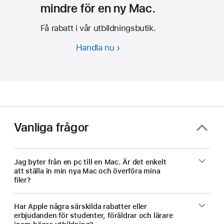
mindre för en ny Mac.
Få rabatt i vår utbildningsbutik.
Handla nu
Studenter
och
lärare
–
betala
mindre
för
Vanliga frågor
en
ny
Mac.
Jag byter från en pc till en Mac. Är det enkelt
att ställa in min nya Mac och överföra mina
filer?
Har Apple några särskilda rabatter eller
erbjudanden för studenter, föräldrar och lärare