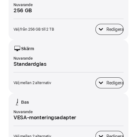
Nuvarande
256 GB
Redigera
Välj från 256 GB till 2 TB
SSD-lagring
Skärm
Nuvarande
Standardglas
Redigera
Välj mellan 2 alternativ
Skärm
Bas
Nuvarande
VESA-monteringsadapter
Redigera
Välj mellan 2 alternativ