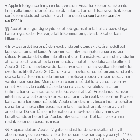
Fotnot
± Apple Intelligence finns i en betaversion. Vissa funktioner kanske inte
finns i alla länder eller på alla språk. Information om tillgängliga funktioner,
språk som stöds och systemkrav hittar du på
support.apple.com/sv-
se/121115
(Öppnas
.
i
Fotnot
§§ AppleCare+ ger dig skydd för ett obegränsat antal fall av oavsiktliga
ett
hanteringsskador. För varje fall tillkommer en självrisk. Skatter kan
nytt
tillkomma.
fönster)
Fotnot
◊ Inbytesvärdet beror på den godkända enhetens skick, årsmodell och
konfiguration samt landet/regionen där inbytesenheten ursprungligen
såldes. Erbjudandet gäller inte alla enheter. Du måste vara minst myndig för
att vara berättigad att byta in en produkt mot ett tillgodohavande eller ett
Apple Gift Card. Inbytesvärdet kan användas till en ny godkänd enhet eller
överföras till ett Apple Gift Card. För att inbytesvärdet på en godkänd enhet
ska gälla måste enheten du lämnar in motsvara beskrivningen du gav när
värderingen gjordes. Momsen kan baseras på det fulla värdet av en ny
enhet. Vid inbyte i butik måste du kunna visa giltig fotolegitimation
(informationen kan sparas om det krävs enligt lag). Erbjudandet kanske
inte finns i alla butiker och kan variera för inbyte i butik och online. Kraven
kan variera beroende på butik. Apple eller dess inbytespartner förbehåller
sig rätten att neka eller begränsa antalet inbytes­transaktioner av valfri
anledning. Du kan få mer information om inbyte och återvinning av
berättigande enheter från Apples inbytespartner. Det kan förekomma
restriktioner och begränsningar.
Fotnot
◊◊ Erbjudandet om Apple TV gäller endast för de som skaffar ett nytt
abonnemang och på vissa villkor för de som tecknar upp sig på nytt. 119 kr
per månad efter den kostnadsfria provperioden. Endast ett erbjudande per