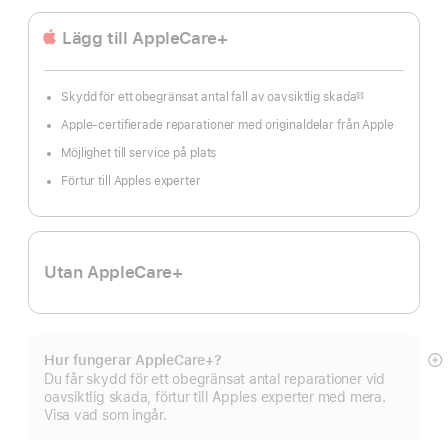
Lägg till AppleCare+
Skydd för ett obegränsat antal fall av oavsiktlig skada
§§
Fotnot
Apple-certifierade reparationer med originaldelar från Apple
Möjlighet till service på plats
Förtur till Apples experter
Utan AppleCare+
Hur fungerar AppleCare+?
Vi
Du får skydd för ett obegränsat antal reparationer vid
m
oavsiktlig skada, förtur till Apples experter med mera.
Visa vad som ingår.