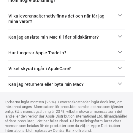
inom högre utbildning?
Vilka leveransalternativ finns det och när får jag
mina varor?
Kan jag ansluta min Mac till fler bildskärmar?
Hur fungerar Apple Trade In?
Vilket skydd ingår i AppleCare?
Kan jag returnera eller byta min Mac?
Fotnot
fotnoter
I priserna ingår momsen (25 %). Leveranskostnader ingår dock inte, om
inte annat anges. Momssatsen för produkter som betecknas som tjänster
enligt EU:s momslagstiftning är 23 %, vilket motsvarar momssatsen i det
land eller den region där Apple Distribution International Ltd. tillhandahåller
sådana produkter, i det här fallet Irland. På beställningsformuläret visas
momsen som betalas för de produkter som du väljer. Apple Distribution
International Ltd. regleras av Central Bank of Ireland.