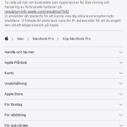
Ta reda på mer om kostnaden som Apple täcker för återvinning och
ett
hantering av förbrukade batterier på
nytt
regulatoryinfo.apple.com/regulation1542
(öppnas
fönster)
Vi använder din platsinfo för att kunna visa dig olika leveransalternativ
i
snabbare. Vi hittade din plats tack vare din IP-adress eller för att du angett
ett
den vid ett tidigare besök på Apple.
nytt
fönster)
Mac
MacBook Pro
Köp MacBook Pro
Apple
Handla och läs mer
Apple Plånbok
Konto
Underhållning
Apple Store
För företag
För utbildning
För sjukvården