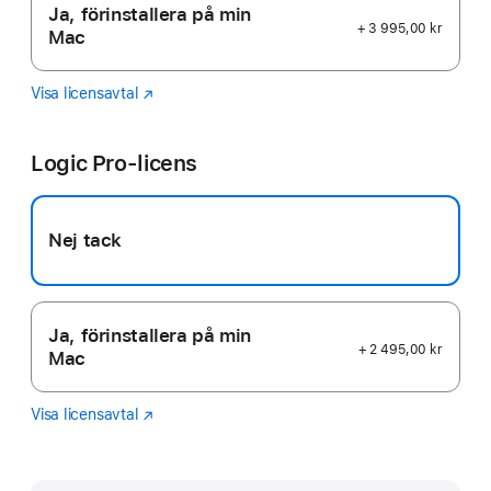
Ja, förinstallera på min
+ 3 995,00 kr
Mac
Visa licensavtal
Final
(Öppnas
Cut
i
Pro
ett
Logic Pro-licens
nytt
fönster)
Nej tack
Ja, förinstallera på min
+ 2 495,00 kr
Mac
Visa licensavtal
Logic
(Öppnas
Pro
i
ett
nytt