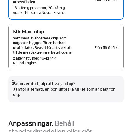
arbetsflöden.
18‑kärnig processor, 20‑kärnig
grafik, 16‑kärnig Neural Engine
M5 Max-chip
Vårt mest avancerade chip som
någonsin byggts för en bärbar
Från
59 945 kr
proffsdator. Byggd för att ge kraft
till de mest extrema arbetsflödena.
2 alternativ med 16-kärnig
Neural Engine
Behöver du hjälp att välja chip?
Visa
Jämför alternativen och utforska vilket som är bäst för
mer
dig.
Anpassningar.
Behåll
standardmodellen eller gör