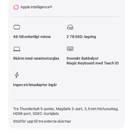
Apple Intelligence
§§
Fotnot
48 GB enhetligt minne
2 TB SSD‑lagring
Skärm med nanotexturglas
Svenskt Bakbelyst
Magic Keyboard med Touch ID
Ingen strömadapter ingår
Tre Thunderbolt 5-portar, MagSafe 3-port, 3,5 mm hörlursuttag,
HDMI-port, SDXC-kortplats
Stöd för upp till tre externa skärmar