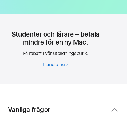
Studenter och lärare – betala
mindre för en ny Mac.
Få rabatt i vår utbildningsbutik.
Handla nu
Studenter
och
lärare
–
betala
mindre
för
Vanliga frågor
en
ny