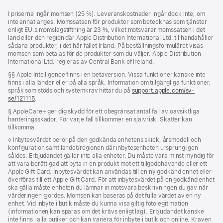
Fotnot
fotnoter
I priserna ingår momsen (25 %). Leveranskostnader ingår dock inte, om
inte annat anges. Momssatsen för produkter som betecknas som tjänster
enligt EU:s momslagstiftning är 23 %, vilket motsvarar momssatsen i det
land eller den region där Apple Distribution International Ltd. tillhandahåller
sådana produkter, i det här fallet Irland. På beställningsformuläret visas
momsen som betalas för de produkter som du väljer. Apple Distribution
International Ltd. regleras av Central Bank of Ireland.
Fotnot
§§ Apple Intelligence finns i en betaversion. Vissa funktioner kanske inte
finns i alla länder eller på alla språk. Information om tillgängliga funktioner,
språk som stöds och systemkrav hittar du på
support.apple.com/sv-
se/121115
(Öppnas
.
i
Fotnot
§ AppleCare+ ger dig skydd för ett obegränsat antal fall av oavsiktliga
ett
hanteringsskador. För varje fall tillkommer en självrisk. Skatter kan
nytt
tillkomma.
fönster)
Fotnot
◊ Inbytesvärdet beror på den godkända enhetens skick, årsmodell och
konfiguration samt landet/regionen där inbytesenheten ursprungligen
såldes. Erbjudandet gäller inte alla enheter. Du måste vara minst myndig för
att vara berättigad att byta in en produkt mot ett tillgodohavande eller ett
Apple Gift Card. Inbytesvärdet kan användas till en ny godkänd enhet eller
överföras till ett Apple Gift Card. För att inbytesvärdet på en godkänd enhet
ska gälla måste enheten du lämnar in motsvara beskrivningen du gav när
värderingen gjordes. Momsen kan baseras på det fulla värdet av en ny
enhet. Vid inbyte i butik måste du kunna visa giltig fotolegitimation
(informationen kan sparas om det krävs enligt lag). Erbjudandet kanske
inte finns i alla butiker och kan variera för inbyte i butik och online. Kraven