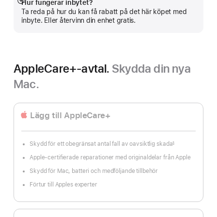
Hur fungerar inbytet?
Visa
Ta reda på hur du kan få rabatt på det här köpet med
mer
inbyte. Eller återvinn din enhet gratis.
AppleCare+-avtal.
Skydda din nya
Mac.
Lägg till AppleCare+
Skydd för ett obegränsat antal fall av oavsiktlig skada
§
Fotnot
Apple-certifierade reparationer med originaldelar från Apple
Skydd för Mac, batteri och medföljande tillbehör
Förtur till Apples experter