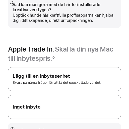
fönster)
Vad kan man göra med de här förinstallerade
Visa
kreativa verktygen?
mer
Upptäck hur de här kraftfulla proffsapparna kan hjälpa
dig i ditt skapande, direkt ur förpackningen.
Apple Trade In.
Skaffa din nya Mac
till inbytespris.
◊
Fotnot
Apple
Trade In.
Lägg till en inbytesenhet
Svara på några frågor för att få det uppskattade värdet.
Inget inbyte