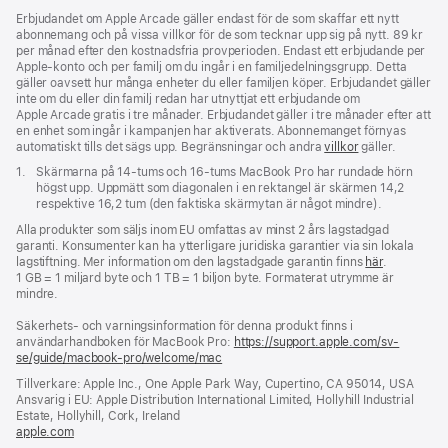
Erbjudandet om Apple Arcade gäller endast för de som skaffar ett nytt
abonnemang och på vissa villkor för de som tecknar upp sig på nytt. 89 kr
per månad efter den kostnadsfria provperioden. Endast ett erbjudande per
Apple‑konto och per familj om du ingår i en familjedelningsgrupp. Detta
gäller oavsett hur många enheter du eller familjen köper. Erbjudandet gäller
inte om du eller din familj redan har utnyttjat ett erbjudande om
Apple Arcade gratis i tre månader. Erbjudandet gäller i tre månader efter att
en enhet som ingår i kampanjen har aktiverats. Abonnemanget förnyas
automatiskt tills det sägs upp. Begränsningar och andra
villkor
gäller.
Fotnot
1.
Skärmarna på 14-tums och 16-tums MacBook Pro har rundade hörn
högst upp. Uppmätt som diagonalen i en rektangel är skärmen 14,2
respektive 16,2 tum (den faktiska skärmytan är något mindre).
Alla produkter som säljs inom EU omfattas av minst 2 års lagstadgad
garanti. Konsumenter kan ha ytterligare juridiska garantier via sin lokala
lagstiftning. Mer information om den lagstadgade garantin finns
här
.
1 GB = 1 miljard byte och 1 TB = 1 biljon byte. Formaterat utrymme är
mindre.
Säkerhets- och varningsinformation för denna produkt finns i
användarhandboken för MacBook Pro:
https://support.apple.com/sv-
se/guide/macbook-pro/welcome/mac
(öppnas
i
Tillverkare: Apple Inc., One Apple Park Way, Cupertino, CA 95014, USA
ett
Ansvarig i EU: Apple Distribution International Limited, Hollyhill Industrial
nytt
Estate, Hollyhill, Cork, Ireland
fönster)
apple.com
(öppnas
i