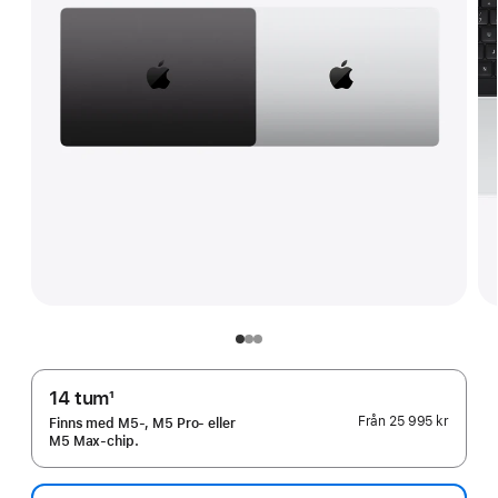
14 tum
1
Fotnot
Från
25 995 kr
Finns med M5-, M5 Pro- eller
M5 Max-chip.