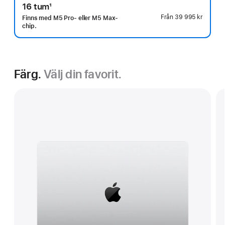
16 tum
1
Fotnot
Från
39 995 kr
Finns med M5 Pro- eller M5 Max-
chip.
Färg.
Välj din favorit.