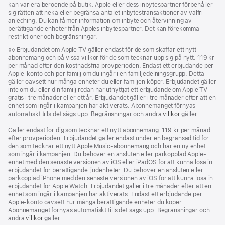
kan variera beroende på butik. Apple eller dess inbytespartner förbehåller
sig rätten att neka eller begränsa antalet inbytes­transaktioner av valfri
anledning. Du kan få mer information om inbyte och återvinning av
berättigande enheter från Apples inbytespartner. Det kan förekomma
restriktioner och begränsningar.
Fotnot
◊◊ Erbjudandet om Apple TV gäller endast för de som skaffar ett nytt
abonnemang och på vissa villkor för de som tecknar upp sig på nytt. 119 kr
per månad efter den kostnadsfria provperioden. Endast ett erbjudande per
Apple-konto och per familj om du ingår i en familjedelningsgrupp. Detta
gäller oavsett hur många enheter du eller familjen köper. Erbjudandet gäller
inte om du eller din familj redan har utnyttjat ett erbjudande om Apple TV
gratis i tre månader eller ett år. Erbjudandet gäller i tre månader efter att en
enhet som ingår i kampanjen har aktiverats. Abonnemanget förnyas
automatiskt tills det sägs upp. Begränsningar och andra
villkor
gäller.
Gäller endast för dig som tecknar ett nytt abonnemang. 119 kr per månad
efter provperioden. Erbjudandet gäller endast under en begränsad tid för
den som tecknar ett nytt Apple Music-abonnemang och har en ny enhet
som ingår i kampanjen. Du behöver en ansluten eller parkopplad Apple-
enhet med den senaste versionen av iOS eller iPadOS för att kunna lösa in
erbjudandet för berättigande ljudenheter. Du behöver en ansluten eller
parkopplad iPhone med den senaste versionen av iOS för att kunna lösa in
erbjudandet för Apple Watch. Erbjudandet gäller i tre månader efter att en
enhet som ingår i kampanjen har aktiverats. Endast ett erbjudande per
Apple‑konto oavsett hur många berättigande enheter du köper.
Abonnemanget förnyas automatiskt tills det sägs upp. Begränsningar och
andra
villkor
gäller.