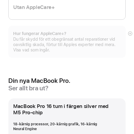
Utan AppleCare+
Hur fungerar AppleCare+?
Vi
Du får skydd för ett obegränsat antal reparationer vid
m
oavsiktlig skada, förtur till Apples experter med mera.
Visa vad som ingår.
Din nya MacBook Pro.
Ser allt bra ut?
MacBook Pro 16 tum i färgen silver med
M5 Pro-chip
18-kärnig processor, 20-kärnig grafik, 16‑kärnig
Neural Engine