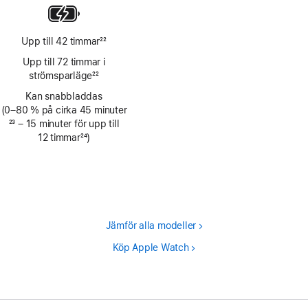
Upp till 42 timmar
22
Fotnot
Upp till 72 timmar i
strömsparläge
22
Fotnot
Kan snabbladdas
(0–80 % på cirka 45 minuter
Fotnot
23
– 15 minuter för upp till
12 timmar
24
)
Fotnot
Jämför alla modeller
Köp Apple Watch