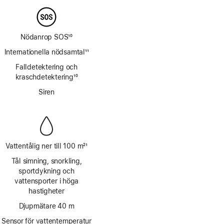
Nödanrop SOS
10
Fotnot
Internationella nödsamtal
11
Fotnot
Falldetektering och
kraschdetektering
10
Fotnot
Siren
Vattentålig ner till 100 m
21
Fotnot
Tål simning, snorkling,
sportdykning och
vattensporter i höga
hastigheter
Djupmätare 40 m
Sensor för vattentemperatur