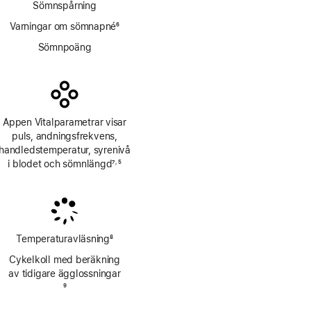
Sömnspårning
Varningar om sömnapné
6
Fotnot
Sömnpoäng
Appen Vitalparametrar visar
puls, andnings­frekvens,
handleds­temperatur, syrenivå
i blodet och sömnlängd
7
5
,
Fotnot
Fotnot
Temperaturavläsning
8
Fotnot
Cykelkoll med beräkning
av tidigare ägglossningar
Fotnot
9