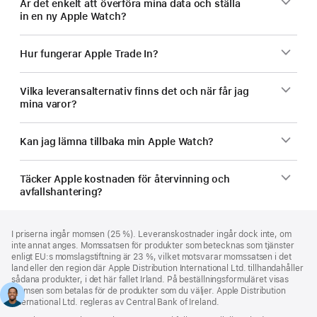
Är det enkelt att överföra mina data och ställa
in en ny Apple Watch?
Hur fungerar Apple Trade In?
Vilka leveransalternativ finns det och när får jag
mina varor?
Kan jag lämna tillbaka min Apple Watch?
Täcker Apple kostnaden för återvinning och
avfallshantering?
Fotnot
fotnoter
I priserna ingår momsen (25 %). Leveranskostnader ingår dock inte, om
inte annat anges. Momssatsen för produkter som betecknas som tjänster
enligt EU:s momslagstiftning är 23 %, vilket motsvarar momssatsen i det
land eller den region där Apple Distribution International Ltd. tillhandahåller
sådana produkter, i det här fallet Irland. På beställningsformuläret visas
momsen som betalas för de produkter som du väljer. Apple Distribution
International Ltd. regleras av Central Bank of Ireland.