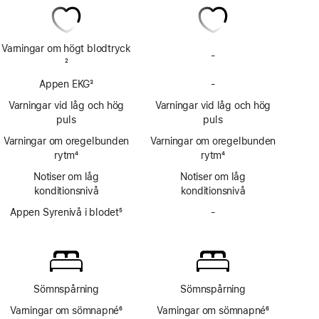
Varningar om högt blodtryck
-
Har
Fotnot
2
inte
Appen EKG
3
-
Varningar
Har
Fotnot
om
inte
Varningar vid låg och hög
Varningar vid låg och hög
högt
EKG-
puls
puls
blodtryck
appen
Varningar om oregelbunden
Varningar om oregelbunden
rytm
4
rytm
4
Fotnot
Fotnot
Notiser om låg
Notiser om låg
konditionsnivå
konditionsnivå
Appen Syrenivå i blodet
5
-
Har
Fotnot
inte
appen
Syrenivå
i
blodet
Sömnspårning
Sömnspårning
Varningar om sömnapné
6
Varningar om sömnapné
6