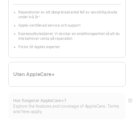
Reparationer av ett obegränsat antal fall av oavsiktlig skada
under två år
◊
Fotnot
Apple-certifierad service och support
Expressutbytestjänst: Vi skickar en ersättningsenhet så att du
inte behöver vänta på reparation
Förtur till Apples experter
Utan AppleCare+
Hur fungerar AppleCare+?
Vi
Explore the features and coverage of AppleCare. Terms
m
and fees apply.