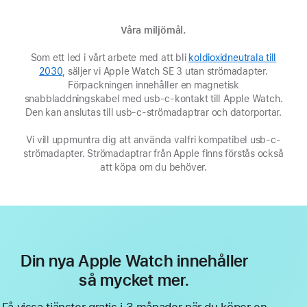
Våra miljömål.
Som ett led i vårt arbete med att bli
koldioxidneutrala till
2030
(Öppnas
, säljer vi Apple Watch SE 3 utan strömadapter.
i
Förpackningen innehåller en magnetisk
snabbladdningskabel med usb-c-kontakt till Apple Watch.
ett
Den kan anslutas till usb-c-strömadaptrar och datorportar.
nytt
fönster)
Vi vill uppmuntra dig att använda valfri kompatibel usb‑c-
strömadapter. Strömadaptrar från Apple finns förstås också
att köpa om du behöver.
Din nya Apple Watch innehåller
så mycket mer.