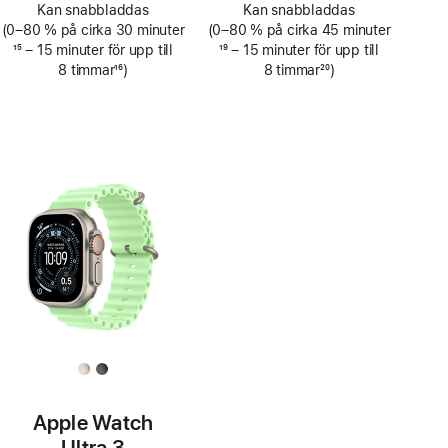
Kan snabbladdas
Kan snabbladdas
(0–80 % på cirka 30 minuter
(0–80 % på cirka 45 minuter
Fotnot
15
– 15 minuter för upp till
Fotnot
19
– 15 minuter för upp till
8 timmar
16
)
8 timmar
20
)
Fotnot
Fotnot
Apple Watch
Ultra 3