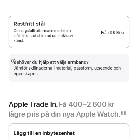
Rostfritt stål
Omsorgsfullt utformade modeller i
Från
3 995 kr
stål för en sofistikerad och exklusiv
känsla.
Behöver du hjälp att välja armband?
Visa
Jämför skillnaderna i material, passform, utseende och
mer
egenskaper.
Apple Trade In.
Få 400–2 600 kr
lägre pris på din nya Apple Watch.
§§
Fotnot
Apple
Trade In.
Lägg till en inbytesenhet