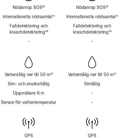
Nödanrop SOS
10
Nödanrop SOS
10
Fotnot
Fotnot
Internationella nödsamtal
11
Internationella nödsamtal
11
Fotnot
Fotnot
Falldetektering och
Falldetektering och
kraschdetektering
10
kraschdetektering
10
Fotnot
Fotnot
-
Har
-
Har
inte
inte
Siren
Siren
Vattentålig ner till 50 m
12
Vattentålig ner till 50 m
17
Fotnot
Fotnot
Sim- och snorkeltålig
Simtålig
Djupmätare 6 m
-
Har
inte
Sensor för vattentemperatur
-
Har
djupmätare
inte
ner
sensor
till
för
6 m
vattentemperatur
GPS
GPS