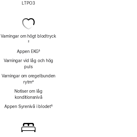
LTPO3
Varningar om högt blodtryck
Fotnot
2
Appen EKG
3
Fotnot
Varningar vid låg och hög
puls
Varningar om oregelbunden
rytm
4
Fotnot
Notiser om låg
konditionsnivå
Appen Syrenivå i blodet
5
Fotnot