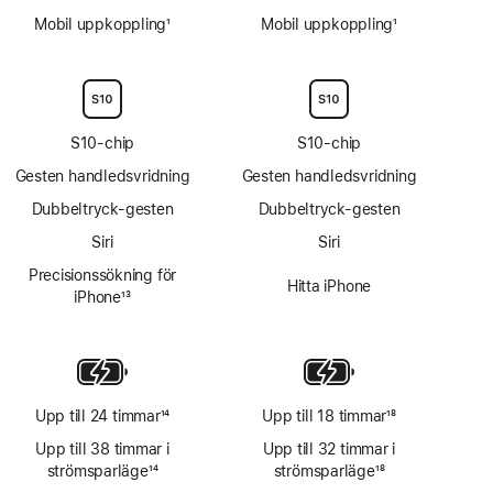
Mobil uppkoppling
1
Mobil uppkoppling
1
Fotnot
Fotnot
S10-chip
S10-chip
Gesten handledsvridning
Gesten handledsvridning
Dubbeltryck-gesten
Dubbeltryck-gesten
Siri
Siri
Precisionssökning för
Hitta iPhone
iPhone
13
Fotnot
Upp till 24 timmar
14
Upp till 18 timmar
18
Fotnot
Fotnot
Upp till 38 timmar i
Upp till 32 timmar i
strömsparläge
14
strömsparläge
18
Fotnot
Fotnot