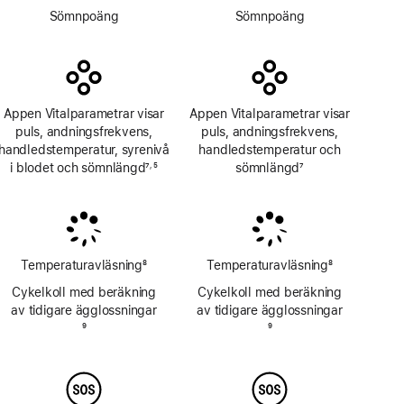
Fotnot
Fotnot
Sömnpoäng
Sömnpoäng
Appen Vitalparametrar visar
Appen Vitalparametrar visar
puls, andnings­frekvens,
puls, andnings­frekvens,
handleds­temperatur, syrenivå
handleds­temperatur och
i blodet och sömnlängd
7
5
sömnlängd
7
,
Fotnot
Fotnot
Fotnot
Temperaturavläsning
8
Temperaturavläsning
8
Fotnot
Fotnot
Cykelkoll med beräkning
Cykelkoll med beräkning
av tidigare ägglossningar
av tidigare ägglossningar
Fotnot
9
Fotnot
9