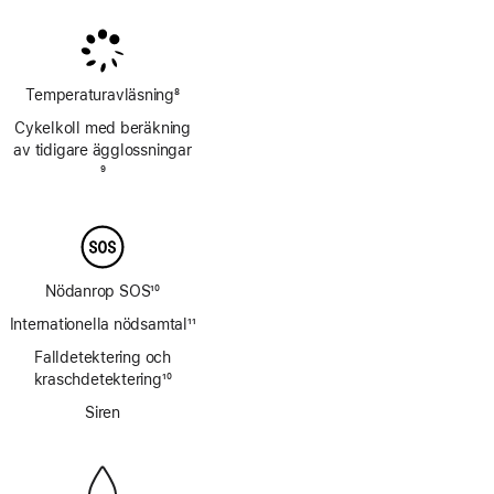
Temperaturavläsning
8
Fotnot
Cykelkoll med beräkning
av tidigare ägglossningar
Fotnot
9
Nödanrop SOS
10
Fotnot
Internationella nödsamtal
11
Fotnot
Falldetektering och
kraschdetektering
10
Fotnot
Siren