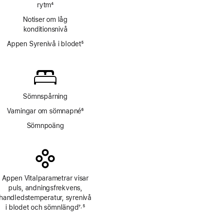
rytm
4
Fotnot
Notiser om låg
konditionsnivå
Appen Syrenivå i blodet
5
Fotnot
Sömnspårning
Varningar om sömnapné
6
Fotnot
Sömnpoäng
Appen Vitalparametrar visar
puls, andnings­frekvens,
handleds­temperatur, syrenivå
i blodet och sömnlängd
7
5
,
Fotnot
Fotnot