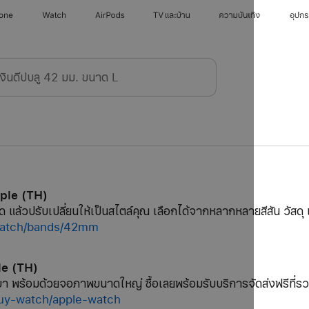
hone
Watch
AirPods
TV และบ้าน
ความบันเทิง
อุปก
pple (TH)
ด แล้วปรับเปลี่ยนให้เป็นสไตล์คุณ เลือกได้จากหลากหลายสีสัน วัสดุ 
/watch/bands/42mm
le (TH)
 พร้อมด้วยจอภาพขนาดใหญ่ ซื้อเลยพร้อมรับบริการจัดส่งฟรีที่รว
buy-watch/apple-watch