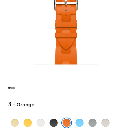
สี - Orange
Grège
Jaune
Blanc
Noir
Bleu
Gris
Béton
Céleste
Orange