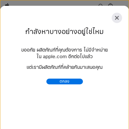
Apple
สำรวจ
กำลังหาบางอย่างอยู่ใช่ไหม
ส่ง
รีเซ็ต
ขออภัย ผลิตภัณฑ์ที่คุณต้องการ ไม่มีจำหน่าย
สำรวจ
ใน apple.com อีกต่อไปแล้ว
อุปกรณ์เสริม
ค้นหาร้าน
แต่เรามีผลิตภัณฑ์ที่คล้ายกันมาเสนอคุณ
115 ผลลัพธ์
ตกลง
ซื้อ สายแบบ Braided Solo Loop สาย Apple Watch
- Apple (TH)
เลือกซื้อสาย Apple Watch รุ่นใหม่ล่าสุด แล้วปรับเปลี่ยน
ให้เป็นสไตล์คุณ เลือกได้จากหลากหลายสีสัน วัสดุ และสไตล์
ซื้อเลยที่ apple.com.
https://www.apple.com/th/shop/watch/bands/%E
0%B8%AA%E0%B8%B2%E0%B8%A2%E0%B9