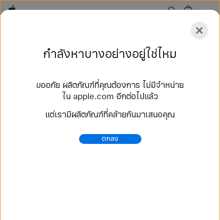
Apple
สำรวจ
กำลังหาบางอย่างอยู่ใช่ไหม
ส่ง
รีเซ็ต
ขออภัย ผลิตภัณฑ์ที่คุณต้องการ ไม่มีจำหน่าย
สำรวจ
ใน apple.com อีกต่อไปแล้ว
อุปกรณ์เสริม
ค้นหาร้าน
แต่เรามีผลิตภัณฑ์ที่คล้ายกันมาเสนอคุณ
92 ผลลัพธ์
ตกลง
ซื้อ สายแบบ Solo Loop สาย Apple Watch - Apple
(TH)
เลือกซื้อสาย Apple Watch รุ่นใหม่ล่าสุด แล้วปรับเปลี่ยน
ให้เป็นสไตล์คุณ เลือกได้จากหลากหลายสีสัน วัสดุ และสไตล์
ซื้อเลยที่ apple.com.
https://www.apple.com/th/shop/watch/bands/%E
0%B8%AA%E0%B8%B2%E0%B8%A2%E0%B9