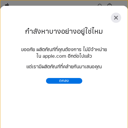
Apple
สำรวจ
กำลังหาบางอย่างอยู่ใช่ไหม
ส่ง
รีเซ็ต
ขออภัย ผลิตภัณฑ์ที่คุณต้องการ ไม่มีจำหน่าย
สำรวจ
ใน apple.com อีกต่อไปแล้ว
อุปกรณ์เสริม
ค้นหาร้าน
แต่เรามีผลิตภัณฑ์ที่คล้ายกันมาเสนอคุณ
67 ผลลัพธ์
ตกลง
ซื้อ สาย Nike Sport Band สาย Apple Watch -
Apple (TH)
เลือกซื้อสาย Apple Watch รุ่นใหม่ล่าสุด แล้วปรับเปลี่ยน
ให้เป็นสไตล์คุณ เลือกได้จากหลากหลายสีสัน วัสดุ และสไตล์
ซื้อเลยที่ apple.com.
https://www.apple.com/th/shop/watch/bands/%E
0%B8%AA%E0%B8%B2%E0%B8%A2-nike-