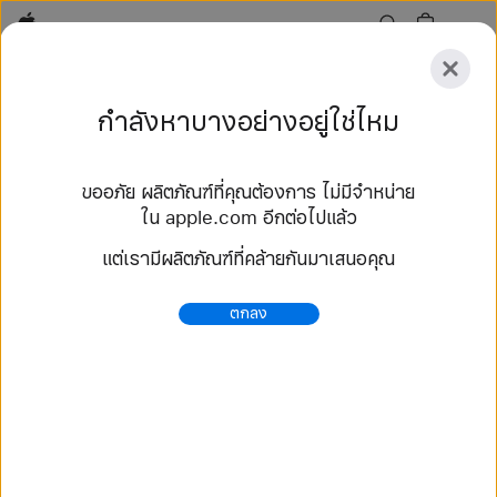
Apple
สำรวจ
กำลังหาบางอย่างอยู่ใช่ไหม
ส่ง
รีเซ็ต
ขออภัย ผลิตภัณฑ์ที่คุณต้องการ ไม่มีจำหน่าย
สำรวจ
ใน apple.com อีกต่อไปแล้ว
อุปกรณ์เสริม
ค้นหาร้าน
แต่เรามีผลิตภัณฑ์ที่คล้ายกันมาเสนอคุณ
135 ผลลัพธ์
ตกลง
iPhone XS Max - MagSafe - อุปกรณ์เสริมสำหรับ
iPhone - Apple (TH)
เลือกซื้ออุปกรณ์เสริม MagSafe จาก Apple สำหรับ
iPhone ค้นหาเคสแบบติดได้อย่างรวดเร็ว กระเป๋าสตางค์
และที่ชาร์จไร้สาย สั่งซื้อออนไลน์ที่ apple.com แล้วรับ
บริก...
https://www.apple.com/th/shop/iphone/accessori