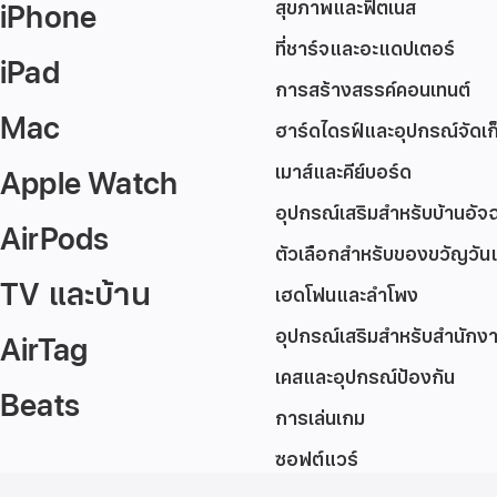
iPhone
สุขภาพและฟิตเนส
ที่ชาร์จและอะแดปเตอร์
iPad
การสร้างสรรค์คอนเทนต์
Mac
ฮาร์ดไดรฟ์และอุปกรณ์จัดเก็
เมาส์และคีย์บอร์ด
Apple Watch
อุปกรณ์เสริมสำหรับบ้านอัจฉ
AirPods
ตัวเลือกสำหรับของขวัญวันแ
TV และบ้าน
เฮดโฟนและลำโพง
อุปกรณ์เสริมสำหรับสำนักง
AirTag
เคสและอุปกรณ์ป้องกัน
Beats
การเล่นเกม
ซอฟต์แวร์
ส่วน