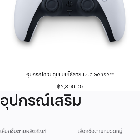
ก่อน
หน้า
รูปภาพ
-
อุปกรณ์
ควบคุม
แบบ
ไร้
สาย
DualSense™
อุปกรณ์ควบคุมแบบไร้สาย DualSense™
฿2,890.00
อุปกรณ์เสริม
เลือกซื้อตามผลิตภัณฑ์
เลือกซื้อตามหมวดหมู่