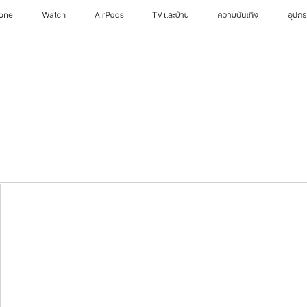
hone
Watch
AirPods
TV และบ้าน
ความบันเทิง
อุปก