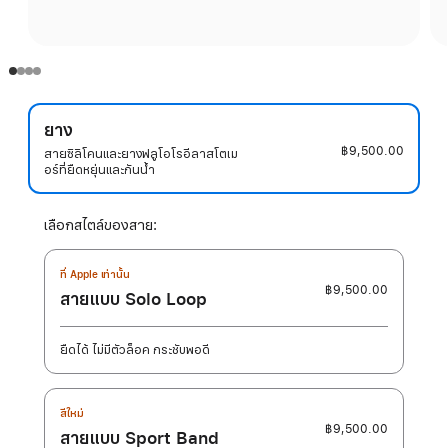
ยาง
฿9,500.00
สายซิลิโคนและยางฟลูโอโรอีลาสโตเม
อร์ที่ยืดหยุ่นและกันน้ำ
เลือกสไตล์ของสาย:
ที่ Apple เท่านั้น
฿9,500.00
สายแบบ Solo Loop
ยืดได้ ไม่มีตัวล็อค กระชับพอดี
สีใหม่
฿9,500.00
สายแบบ Sport Band