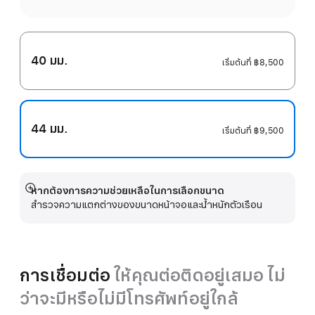
40 มม.
เริ่มต้นที่
฿8,500
44 มม.
เริ่มต้นที่
฿9,500
หากต้องการความช่วยเหลือในการเลือกขนาด
แสดง
สำรวจความแตกต่างของขนาดหน้าจอและน้ำหนักตัวเรือน
เพิ่ม
เติม
การเชื่อมต่อ
ให้คุณต่อติดอยู่เสมอ ไม่
ว่าจะมีหรือไม่มีโทรศัพท์อยู่ใกล้