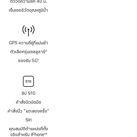
ตัววัดความลึก 40 ม.
เซ็นเซอร์วัดอุณหภูมิน้ำ
GPS ความถี่คู่ที่แม่นยำ
ตัวเลือกรุ่นเซลลูลาร์
2
เชิงอรรถ
รองรับ 5G
1
เชิงอรรถ
ชิป S10
คำสั่งบิดข้อมือ
คำสั่งนิ้ว "แตะสองครั้ง"
Siri
คุณสมบัติตำแหน่งที่ตั้ง
จริงสำหรับ iPhone
14