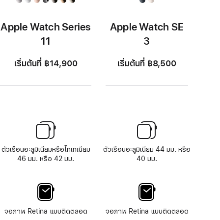
Apple Watch Series
Apple Watch SE
11
3
เริ่มต้นที่ ฿14,900
เริ่มต้นที่ ฿8,500
ตัวเรือนอะลูมิเนียมหรือไทเทเนียม
ตัวเรือนอะลูมิเนียม 44 มม. หรือ
46 มม. หรือ 42 มม.
40 มม.
จอภาพ Retina แบบติดตลอด
จอภาพ Retina แบบติดตลอด