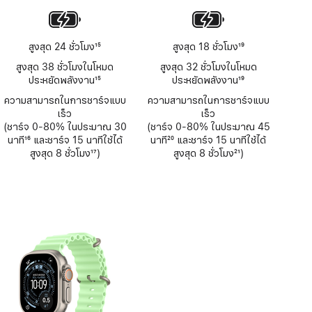
สูงสุด 24 ชั่วโมง
15
สูงสุด 18 ชั่วโมง
19
เชิงอรรถ
เชิงอรรถ
สูงสุด 38 ชั่วโมงในโหมด
สูงสุด 32 ชั่วโมงในโหมด
ประหยัดพลังงาน
15
ประหยัดพลังงาน
19
เชิงอรรถ
เชิงอรรถ
ความสามารถในการชาร์จแบบ
ความสามารถในการชาร์จแบบ
เร็ว
เร็ว
(ชาร์จ 0-80% ในประมาณ 30
(ชาร์จ 0-80% ในประมาณ 45
นาที
16
และชาร์จ 15 นาทีใช้ได้
นาที
20
และชาร์จ 15 นาทีใช้ได้
เชิงอรรถ
สูงสุด 8 ชั่วโมง
17
)
เชิงอรรถ
สูงสุด 8 ชั่วโมง
21
)
เชิงอรรถ
เชิงอรรถ