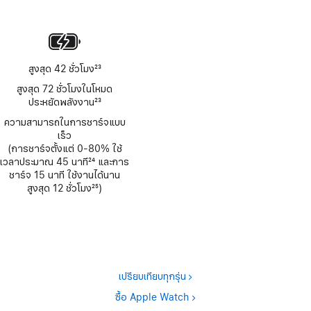
เชิงอรรถ
สูงสุด 42 ชั่วโมง
23
เชิงอรรถ
สูงสุด 72 ชั่วโมงในโหมด
ประหยัดพลังงาน
23
เชิงอรรถ
ความสามารถในการชาร์จแบบ
เร็ว
(การชาร์จตั้งแต่ 0-80% ใช้
เวลาประมาณ 45 นาที
24
และการ
เชิงอรรถ
ชาร์จ 15 นาที ใช้งานได้นาน
สูงสุด 12 ชั่วโมง
25
)
เชิงอรรถ
เปรียบเทียบทุกรุ่น
ซื้อ Apple Watch