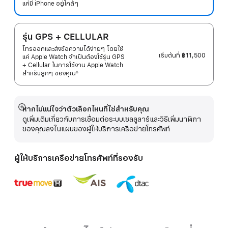
แค่มี iPhone อยู่ใกล้ๆ
รุ่น GPS + CELLULAR
โทรออกและส่งข้อความได้ง่ายๆ โดยใช้
เริ่มต้นที่
฿11,500
แค่ Apple Watch จำเป็นต้องใช้รุ่น GPS
+ Cellular ในการใช้งาน Apple Watch
สำหรับลูกๆ
ของคุณ
∆
 เชิงอรรถ 
หากไม่แน่ใจว่าตัวเลือกไหนที่ใช่สำหรับคุณ
แสดง
ดูเพิ่มเติมเกี่ยวกับการเชื่อมต่อระบบเซลลูลาร์และวิธีเพิ่มนาฬิกา
เพิ่ม
ของคุณลงในแผนของผู้ให้บริการเครือข่ายโทรศัพท์
เติม
ผู้ให้บริการเครือข่ายโทรศัพท์ที่รองรับ