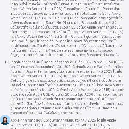
เวลา 6 ชั่วโมง ซึ่งทั้งหมดนี้เกิดขึ้นในช่วงระยะเวลา 38 ชั่วโมง ส่วนการใช้งาน
Apple Watch Series 11 (รุ่น GPS) นั้นรวมถึงการเชื่อมต่อกับ iPhone ผ่าน
Bluetooth ตลอดช่วงระยะเวลาการทดสอบ 38 ชั่วโมง และการใช้งาน Apple
Watch Series 11 (รุ่น GPS + Cellular) นั้นรวมถึงการเชื่อมต่อเซลลูลาร์เมื่อ
ต้องการใช้งาน และการเชื่อมต่อกับ iPhone ผ่าน Bluetooth เป็นเวลา 30
ชั่วโมง ซึ่งทั้งหมดนี้เกิดขึ้นในช่วงระยะเวลา 38 ชั่วโมง Apple ทำการทดสอบใน
เดือนกรกฎาคมและสิงหาคม 2025 โดยใช้ Apple Watch Series 11 (รุ่น GPS)
และ Apple Watch Series 11 (รุ่น GPS + Cellular) รุ่นก่อนการผลิตจริง ซึ่ง
แต่ละเรือนจับคู่กับ iPhone ทั้งนี้อุปกรณ์ทุกเครื่องได้รับการทดสอบโดยใช้
ซอฟต์แวร์รุ่นก่อนเปิดให้ใช้งานจริง ระยะเวลาการใช้งานแบตเตอรี่นั้นแตกต่าง
กันไปตามการใช้งาน การกำหนดค่า เครือข่ายเซลลูลาร์ ความแรงของ
สัญญาณ และปัจจัยอื่นๆ อีกหลายอย่าง โดยผลลัพธ์จริงจะแตกต่างออกไป
เชิงอรรถ
16.
เวลาในการชาร์จนั้นเป็นการชาร์จจากระดับ 0 ถึง 80% และระดับ 0 ถึง 100%
โดยใช้สายชาร์จเร็วแบบแม่เหล็กเป็น USB-C สำหรับ Apple Watch ที่มาพร้อม
กับนาฬิกา Apple ทำการทดสอบในเดือนกรกฎาคมและสิงหาคม 2025 โดยใช้
Apple Watch Series 11 (รุ่น GPS) และ Apple Watch Series 11 (รุ่น GPS +
Cellular) รุ่นก่อนการผลิตจริง ซึ่งแต่ละเรือนจับคู่กับ iPhone ทั้งนี้อุปกรณ์ทุก
เครื่องได้รับการทดสอบโดยใช้ซอฟต์แวร์เวอร์ชั่นก่อนเปิดให้ใช้งานจริง กับสาย
ชาร์จเร็วแบบแม่เหล็กเป็น USB-C สำหรับ Apple Watch (รุ่น A2515) และอะแด
ปเตอร์แปลงไฟ Apple USB-C ขนาด 20 วัตต์ (รุ่น A2305) ทดสอบการชาร์จ
เร็วด้วยเครื่อง Apple Watch ที่แบตเตอรี่หมด จับเวลาตั้งแต่ที่โลโก้ Apple
ปรากฏขึ้นเมื่อเครื่องเริ่มทำงาน เวลาในการชาร์จแตกต่างกันตามอะแดปเตอร์
ภูมิภาค การตั้งค่า ระดับแบตเตอรี่ตอนเริ่มชาร์จ การใช้งาน และปัจจัยด้าน
สภาวะแวดล้อม และผลลัพธ์จริงจะแตกต่างออกไป
เชิงอรรถ
17.
Apple ทำการทดสอบในเดือนกรกฎาคมและสิงหาคม 2025 โดยใช้ Apple
Watch Series 11 (รุ่น GPS) และ Apple Watch Series 11 (รุ่น GPS +