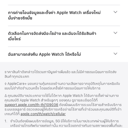
การถ่ายโอนข้อมูลและตั้งค่า Apple Watch เครื่องใหม่
นั้นง่ายจริงมั้ย
ตัวเลือกในการจัดส่งมีอะไรบ้าง และฉันจะได้รับสินค้า
เมื่อไหร่
ฉันสามารถส่งคืน Apple Watch ได้หรือไม่
ส่วน
เชิงอรรถ
ราคาสินค้าดังกล่าวได้รวมภาษีมูลค่าเพิ่มแล้ว และไม่มีค่าธรรมเนียมการจัดส่ง
ท้าย
สินค้าทุกประเภท
กระดาษ
เชิงอรรถ
◊ AppleCare+ มอบความคุ้มครองด้านความเสียหายจากอุบัติเหตุในการหยิบจับ
แบบไม่จำกัดจำนวนครั้ง โดยแต่ละครั้งมีค่าธรรมเนียมการให้บริการ
เชิงอรรถ
∆ คุณสมบัติบางประเภทอาจใช้ไม่ได้หาก Apple Watch ได้รับการตั้งค่าผ่านทาง
คุณสมบัติ Apple Watch สำหรับลูกๆ ของคุณ ดูรายละเอียดได้ที่
support.apple.com/th-th/109036
(เปิด
ต้องมีแผนบริการระบบไร้สายสำหรับบริการ
ระบบเซลลูลาร์ ตรวจสอบผู้ให้บริการเครือข่ายไร้สายที่เข้าร่วมและคุณสมบัติที่เข้า
ใน
เกณฑ์ได้ที่
apple.com/th/watch/cellular
หน้าต่าง
ใหม่)
เชิงอรรถ
1.
จำเป็นต้องมีแผนบริการข้อมูล, 5G มีให้บริการในบางประเทศผ่านผู้ให้บริการ
เครือข่ายโทรศัพท์บางแห่งเท่านั้น ความเร็วแตกต่างกันตามสภาพของพื้นที่และ