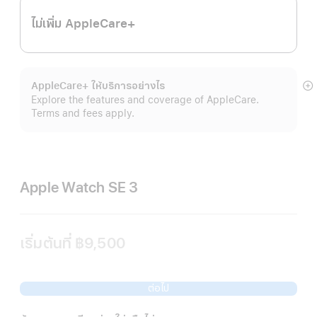
ไม่เพิ่ม AppleCare+
AppleCare+ ให้บริการอย่างไร
แ
Explore the features and coverage of AppleCare.
เพิ
Terms and fees apply.
เต
Apple Watch SE 3
เริ่มต้นที่
฿9,500
ต่อไป