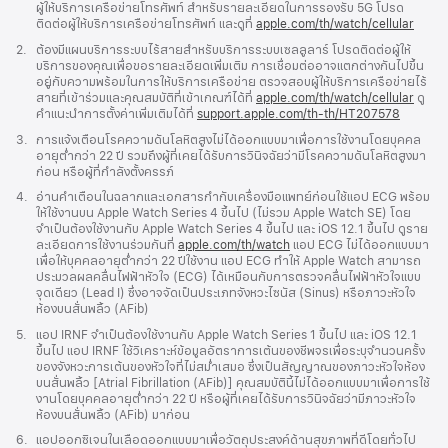
ผู้ให้บริการเครือข่ายโทรศัพท์ สำหรับรายละเอียดในการรองรับ 5G โปรด
ติดต่อผู้ให้บริการเครือข่ายโทรศัพท์ และดูที่
apple.com/th/watch/cellular
เชิงอรรถ
2.
ต้องมีแผนบริการระบบไร้สายสำหรับบริการระบบเซลลูลาร์ โปรดติดต่อผู้ให้
บริการของคุณเพื่อขอรายละเอียดเพิ่มเติม การเชื่อมต่ออาจแตกต่างกันไปขึ้น
อยู่กับความพร้อมในการให้บริการเครือข่าย ตรวจสอบผู้ให้บริการเครือข่ายไร้
สายที่เข้าร่วมและคุณสมบัติที่เข้าเกณฑ์ได้ที่
apple.com/th/watch/cellular
ดู
คำแนะนำการตั้งค่าเพิ่มเติมได้ที่
support.apple.com/th-th/HT207578
(เปิด
ใน
เชิงอรรถ
3.
การแจ้งเตือนโรคความดันโลหิตสูงไม่ได้ออกแบบมาเพื่อการใช้งานโดยบุคคล
หน้าต่าง
อายุต่ำกว่า 22 ปี รวมถึงผู้ที่เคยได้รับการวินิจฉัยว่ามีโรคความดันโลหิตสูงมา
ใหม่)
ก่อน หรือผู้ที่กำลังตั้งครรภ์
เชิงอรรถ
4.
อ่านคำเตือนในฉลากและเอกสารกำกับเครื่องมือแพทย์ก่อนใช้แอป ECG พร้อม
ให้ใช้งานบน Apple Watch Series 4 ขึ้นไป (ไม่รวม Apple Watch SE) โดย
จำเป็นต้องใช้งานกับ Apple Watch Series 4 ขึ้นไป และ iOS 12.1 ขึ้นไป ดูราย
ละเอียดการใช้งานร่วมกันที่
apple.com/th/watch
แอป ECG ไม่ได้ออกแบบมา
เพื่อให้บุคคลอายุต่ำกว่า 22 ปีใช้งาน แอป ECG ทำให้ Apple Watch สามารถ
ประมวลผลคลื่นไฟฟ้าหัวใจ (ECG) ได้เหมือนกับการตรวจคลื่นไฟฟ้าหัวใจแบบ
จุดเดียว (Lead I) ซึ่งอาจจัดเป็นประเภทจังหวะไซนัส (Sinus) หรือภาวะหัวใจ
ห้องบนสั่นพลิ้ว (AFib)
เชิงอรรถ
5.
แอป IRNF จำเป็นต้องใช้งานกับ Apple Watch Series 1 ขึ้นไป และ iOS 12.1
ขึ้นไป แอป IRNF ใช้วิเคราะห์ข้อมูลอัตราการเต้นของชีพจรเพื่อระบุจำนวนครั้ง
ของจังหวะการเต้นของหัวใจที่ไม่สม่ำเสมอ ซึ่งเป็นสัญญาณของภาวะหัวใจห้อง
บนสั่นพลิ้ว [Atrial Fibrillation (AFib)] คุณสมบัตินี้ไม่ได้ออกแบบมาเพื่อการใช้
งานโดยบุคคลอายุต่ำกว่า 22 ปี หรือผู้ที่เคยได้รับการวินิจฉัยว่ามีภาวะหัวใจ
ห้องบนสั่นพลิ้ว (AFib) มาก่อน
เชิงอรรถ
6.
แอปออกซิเจนในเลือดออกแบบมาเพื่อวัตถุประสงค์ด้านสุขภาพที่ดีโดยทั่วไป