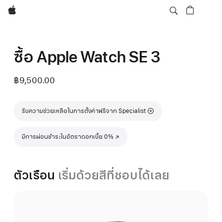
Apple
ซื้อ Apple Watch SE 3
฿9,500.00
รับความช่วยเหลือในการตั้งค่าฟรีจาก Specialist
มีการผ่อนชำระในอัตราดอกเบี้ย 0%
(เปิดในหน้าต่างใหม่)
ตัวเรือน
เริ่มด้วยสีที่ชอบได้เลย