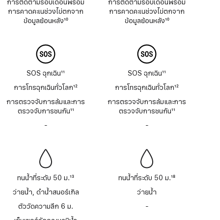
การติดตามรอบเดือนพร้อม
การติดตามรอบเดือนพร้อม
การคาดคะเนช่วงไข่ตกจาก
การคาดคะเนช่วงไข่ตกจาก
ข้อมูลย้อนหลัง
10
ข้อมูลย้อนหลัง
10
เชิงอรรถ
เชิงอรรถ
SOS ฉุกเฉิน
11
SOS ฉุกเฉิน
11
เชิงอรรถ
เชิงอรรถ
การโทรฉุกเฉินทั่วโลก
12
การโทรฉุกเฉินทั่วโลก
12
เชิงอรรถ
เชิงอรรถ
การตรวจจับการล้มและการ
การตรวจจับการล้มและการ
ตรวจจับการชนกัน
11
ตรวจจับการชนกัน
11
เชิงอรรถ
เชิงอรรถ
-
ไม่มี
-
ไม่มี
เสียง
เสียง
ไซเรน
ไซเรน
ทนน้ำที่ระดับ 50 ม.
13
ทนน้ำที่ระดับ 50 ม.
18
เชิงอรรถ
เชิงอรรถ
ว่ายน้ำ, ดำน้ำสนอร์เกิล
ว่ายน้ำ
ตัววัดความลึก 6 ม.
-
ไม่มี
ตัว