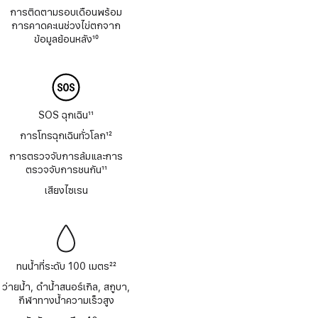
เชิงอรรถ
การติดตามรอบเดือนพร้อม
การคาดคะเนช่วงไข่ตกจาก
ข้อมูลย้อนหลัง
10
เชิงอรรถ
SOS ฉุกเฉิน
11
เชิงอรรถ
การโทรฉุกเฉินทั่วโลก
12
เชิงอรรถ
การตรวจจับการล้มและการ
ตรวจจับการชนกัน
11
เชิงอรรถ
เสียงไซเรน
ทนน้ำที่ระดับ 100 เมตร
22
เชิงอรรถ
ว่ายน้ำ, ดำน้ำสนอร์เกิล, สกูบา,
กีฬาทางน้ำความเร็วสูง