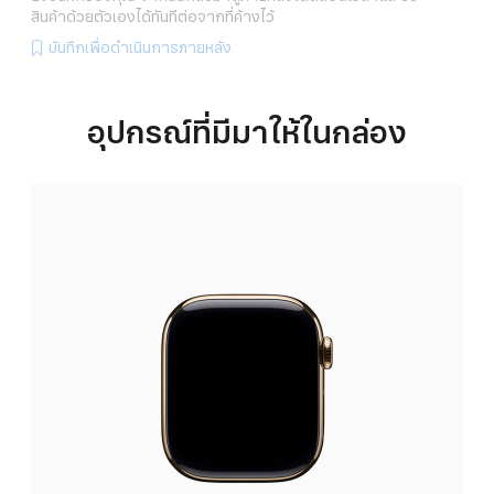
สินค้าด้วยตัวเองได้ทันทีต่อจากที่ค้างไว้
บันทึกเพื่อดำเนินการภายหลัง
อุปกรณ์ที่มีมาให้ในกล่อง