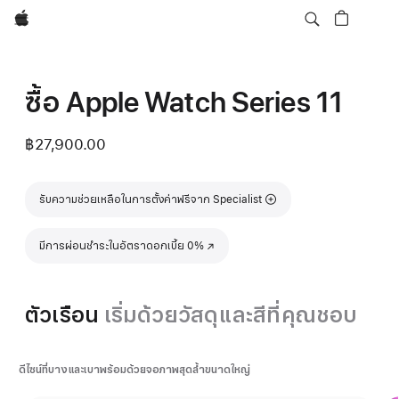
Apple
ซื้อ Apple Watch Series 11
฿27,900.00
รับความช่วยเหลือในการตั้งค่าฟรีจาก Specialist
มีการผ่อนชำระในอัตราดอกเบี้ย 0%
(เปิดในหน้าต่างใหม่)
ตัวเรือน
เริ่มด้วยวัสดุและสีที่คุณชอบ
ดีไซน์ที่บางและเบาพร้อมด้วยจอภาพสุดล้ำขนาดใหญ่