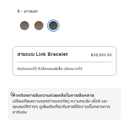
เลือก
สี - เทาสเลท
สี:
ธรรมชาติ
ทอง
เทาสเลท
สายแบบ Link Bracelet
฿38,600.00
ข้อต่อถอดได้ ตัวล็อคแบบผีเสื้อ ปรับขนาดได้
หากต้องการรับความช่วยเหลือในการเลือกสาย
แสดง
เปรียบเทียบความแตกต่างของวัสดุ ความกระชับ สไตล์ และ
เพิ่ม
คุณสมบัติต่างๆ ดูเพิ่มเติมเกี่ยวกับสายที่มีความเป็นกลางทาง
เติม
คาร์บอน