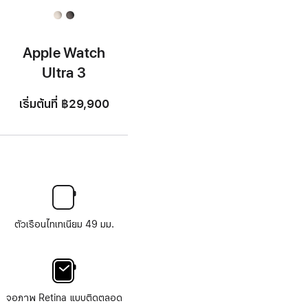
Apple Watch
Ultra 3
เริ่มต้นที่
฿29,900
ตัวเรือนไทเทเนียม 49 มม.
จอภาพ Retina แบบติดตลอด