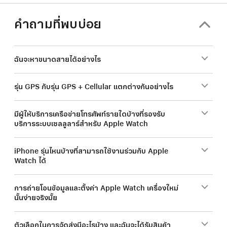
คำถามที่พบบ่อย
ฉันจะหาขนาดสายได้อย่างไร
รุ่น GPS กับรุ่น GPS + Cellular แตกต่างกันอย่างไร
มีผู้ให้บริการเครือข่ายโทรศัพท์รายใดบ้างที่รองรับ
บริการระบบเซลลูลาร์สำหรับ Apple Watch
iPhone รุ่นไหนบ้างที่สามารถใช้งานร่วมกับ Apple
Watch ได้
การถ่ายโอนข้อมูลและตั้งค่า Apple Watch เครื่องใหม่
นั้นง่ายจริงมั้ย
ตัวเลือกในการจัดส่งมีอะไรบ้าง และฉันจะได้รับสินค้า