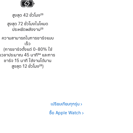
สูงสุด 42 ชั่วโมง
23
เชิงอรรถ
สูงสุด 72 ชั่วโมงในโหมด
ประหยัดพลังงาน
23
เชิงอรรถ
ความสามารถในการชาร์จแบบ
เร็ว
(การชาร์จตั้งแต่ 0-80% ใช้
เวลาประมาณ 45 นาที
24
และการ
เชิงอรรถ
ชาร์จ 15 นาที ใช้งานได้นาน
สูงสุด 12 ชั่วโมง
25
)
เชิงอรรถ
เปรียบเทียบทุกรุ่น
ซื้อ Apple Watch