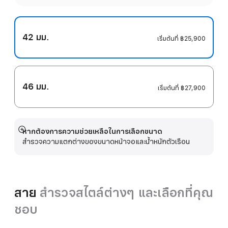
42 มม.
เริ่มต้นที่
฿25,900
46 มม.
เริ่มต้นที่
฿27,900
หากต้องการความช่วยเหลือในการเลือกขนาด
แสดง
สำรวจความแตกต่างของขนาดหน้าจอและน้ำหนักตัวเรือน
เพิ่ม
เติม
สาย
สำรวจสไตล์ต่างๆ และเลือกที่คุณ
ชอบ