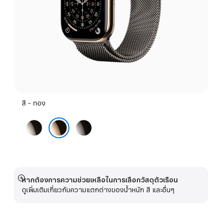
สี - ทอง
ธรรมชาติ
เทา
ส
ทอง
เลท
หากต้องการความช่วยเหลือในการเลือกวัสดุตัวเรือน
แสดง
ดูเพิ่มเติมเกี่ยวกับความแตกต่างของน้ำหนัก สี และอื่นๆ
เพิ่ม
เติม