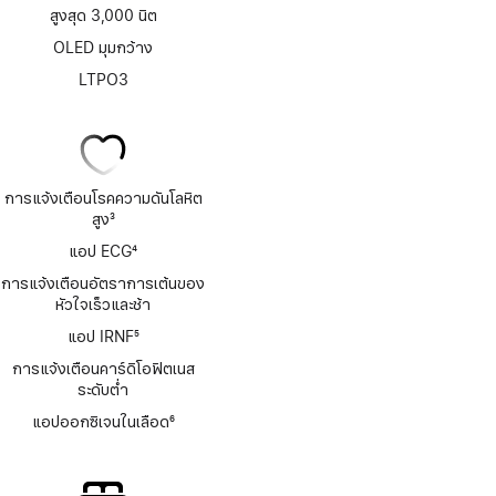
สูงสุด 3,000 นิต
OLED มุมกว้าง
LTPO3
การแจ้งเตือนโรคความดันโลหิต
สูง
3
เชิงอรรถ
แอป ECG
4
เชิงอรรถ
การแจ้งเตือนอัตราการเต้นของ
หัวใจเร็วและช้า
แอป IRNF
5
เชิงอรรถ
การแจ้งเตือนคาร์ดิโอฟิตเนส
ระดับต่ำ
แอปออกซิเจนในเลือด
6
เชิงอรรถ