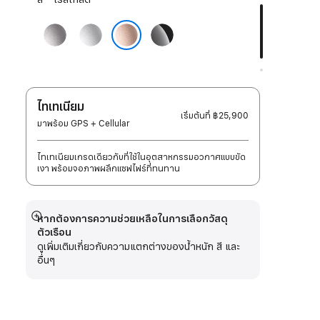
สี:
เทา
เงิน
ดำ
สเปซ
เจ็ท
โรสโกลด์
เก
แบ
รย์
ล็ค
ไทเทเนียม
เริ่มต้นที่
฿25,900
มาพร้อม GPS + Cellular
ไทเทเนียมเกรดเดียวกับที่ใช้ในอุตสาหกรรมอวกาศแบบขัด
เงา พร้อมจอภาพผลึกแซฟไฟร์ที่ทนทาน
หากต้องการความช่วยเหลือในการเลือกวัสดุ
แสดง
ตัวเรือน
เพิ่ม
ดูเพิ่มเติมเกี่ยวกับความแตกต่างของน้ำหนัก สี และ
เติม
อื่นๆ