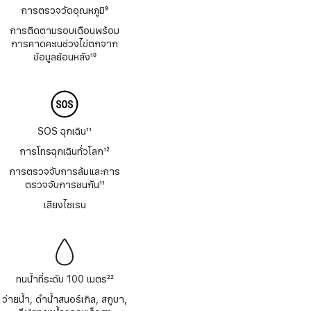
การตรวจวัดอุณหภูมิ
9
เชิงอรรถ
การติดตามรอบเดือนพร้อม
การคาดคะเนช่วงไข่ตกจาก
ข้อมูลย้อนหลัง
10
เชิงอรรถ
SOS ฉุกเฉิน
11
เชิงอรรถ
การโทรฉุกเฉินทั่วโลก
12
เชิงอรรถ
การตรวจจับการล้มและการ
ตรวจจับการชนกัน
11
เชิงอรรถ
เสียงไซเรน
ทนน้ำที่ระดับ 100 เมตร
22
เชิงอรรถ
ว่ายน้ำ, ดำน้ำสนอร์เกิล, สกูบา,