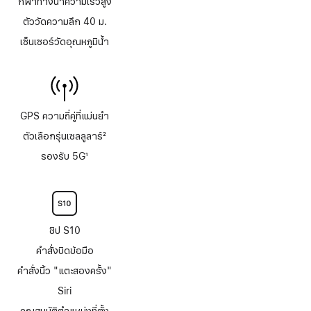
กีฬาทางน้ำความเร็วสูง
ตัววัดความลึก 40 ม.
เซ็นเซอร์วัดอุณหภูมิน้ำ
GPS ความถี่คู่ที่แม่นยำ
ตัวเลือกรุ่นเซลลูลาร์
2
เชิงอรรถ
รองรับ 5G
1
เชิงอรรถ
ชิป S10
คำสั่งบิดข้อมือ
คำสั่งนิ้ว "แตะสองครั้ง"
Siri