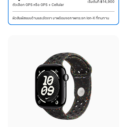
เริ่มต้นที่
฿14,900
ตัวเลือก GPS หรือ GPS + Cellular
ผิวสัมผัสแบบด้านและขัดเงา มาพร้อมจอภาพกระจก Ion-X ที่ทนทาน
เลือก
สี: