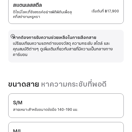
สแตนเลสสตีล
เริ่มต้นที่
฿17,900
ดีไซน์โลหะที่รังสรรค์อย่างพิถีพิถันเพื่อลุ
คที่สง่างามหรูหรา
หากต้องการรับความช่วยเหลือในการเลือกสาย
แสดง
เปรียบเทียบความแตกต่างของวัสดุ ความกระชับ สไตล์ และ
เพิ่ม
คุณสมบัติต่างๆ ดูเพิ่มเติมเกี่ยวกับสายที่มีความเป็นกลางทาง
เติม
คาร์บอน
ขนาดสาย
หาความกระชับที่พอดี
S/M
สายเหมาะสำหรับขนาดข้อมือ 140-190 มม.
M/L