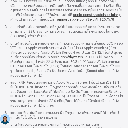
เชิงอรรถ
2.
ต้องมีแผนบริการระบบไร้สายสำหรับบริการระบบเซลลูลาร์ โปรดติดต่อผู้ให้
บริการของคุณเพื่อขอรายละเอียดเพิ่มเติม การเชื่อมต่ออาจแตกต่างกันไปขึ้น
อยู่กับความพร้อมในการให้บริการเครือข่าย ตรวจสอบผู้ให้บริการเครือข่ายไร้
สายที่เข้าร่วมและคุณสมบัติที่เข้าเกณฑ์ได้ที่
apple.com/th/watch/cellular
ดู
คำแนะนำการตั้งค่าเพิ่มเติมได้ที่
support.apple.com/th-th/HT207578
(เปิด
ใน
เชิงอรรถ
3.
การแจ้งเตือนโรคความดันโลหิตสูงไม่ได้ออกแบบมาเพื่อการใช้งานโดยบุคคล
หน้าต่าง
อายุต่ำกว่า 22 ปี รวมถึงผู้ที่เคยได้รับการวินิจฉัยว่ามีโรคความดันโลหิตสูงมา
ใหม่)
ก่อน หรือผู้ที่กำลังตั้งครรภ์
เชิงอรรถ
4.
อ่านคำเตือนในฉลากและเอกสารกำกับเครื่องมือแพทย์ก่อนใช้แอป ECG พร้อม
ให้ใช้งานบน Apple Watch Series 4 ขึ้นไป (ไม่รวม Apple Watch SE) โดย
จำเป็นต้องใช้งานกับ Apple Watch Series 4 ขึ้นไป และ iOS 12.1 ขึ้นไป ดูราย
ละเอียดการใช้งานร่วมกันที่
apple.com/th/watch
แอป ECG ไม่ได้ออกแบบมา
เพื่อให้บุคคลอายุต่ำกว่า 22 ปีใช้งาน แอป ECG ทำให้ Apple Watch สามารถ
ประมวลผลคลื่นไฟฟ้าหัวใจ (ECG) ได้เหมือนกับการตรวจคลื่นไฟฟ้าหัวใจแบบ
จุดเดียว (Lead I) ซึ่งอาจจัดเป็นประเภทจังหวะไซนัส (Sinus) หรือภาวะหัวใจ
ห้องบนสั่นพลิ้ว (AFib)
เชิงอรรถ
5.
แอป IRNF จำเป็นต้องใช้งานกับ Apple Watch Series 1 ขึ้นไป และ iOS 12.1
ขึ้นไป แอป IRNF ใช้วิเคราะห์ข้อมูลอัตราการเต้นของชีพจรเพื่อระบุจำนวนครั้ง
ของจังหวะการเต้นของหัวใจที่ไม่สม่ำเสมอ ซึ่งเป็นสัญญาณของภาวะหัวใจห้อง
บนสั่นพลิ้ว [Atrial Fibrillation (AFib)] คุณสมบัตินี้ไม่ได้ออกแบบมาเพื่อการใช้
งานโดยบุคคลอายุต่ำกว่า 22 ปี หรือผู้ที่เคยได้รับการวินิจฉัยว่ามีภาวะหัวใจ
ห้องบนสั่นพลิ้ว (AFib) มาก่อน
เชิงอรรถ
6.
แอปออกซิเจนในเลือดออกแบบมาเพื่อวัตถุประสงค์ด้านสุขภาพที่ดีโดยทั่วไป
เท่านั้น ไม่ใช่เพื่อใช้ทางการแพทย์
เชิงอรรถ
7.
อ่านคำเตือนในฉลากและเอกสารกำกับเครื่องมือแพทย์ก่อนใช้