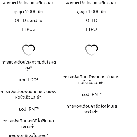
จอภาพ Retina แบบติดตลอด
จอภาพ Retina แบบติดตลอด
สูงสุด 2,000 นิต
สูงสุด 1,000 นิต
OLED มุมกว้าง
OLED
LTPO3
LTPO
การแจ้งเตือนโรคความดันโลหิต
-
ไม่
สูง
3
มี
เชิงอรรถ
แอป
การแจ้งเตือนอัตราการเต้นของ
แอป ECG
4
ECG
หัวใจเร็วและช้า
เชิงอรรถ
การแจ้งเตือนอัตราการเต้นของ
แอป IRNF
5
หัวใจเร็วและช้า
เชิงอรรถ
การแจ้งเตือนคาร์ดิโอฟิตเนส
แอป IRNF
5
ระดับต่ำ
เชิงอรรถ
การแจ้งเตือนคาร์ดิโอฟิตเนส
-
ไม่มี
ระดับต่ำ
แอ
ปอ
แอปออกซิเจนในเลือด
6