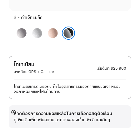
สี - ดำเจ็ทแบล็ค
เทา
เงิน
โรส
สเปซ
โกลด์
ดำเจ็ทแบล็ค
เก
รย์
ไทเทเนียม
เริ่มต้นที่
฿25,900
มาพร้อม GPS + Cellular
ไทเทเนียมเกรดเดียวกับที่ใช้ในอุตสาหกรรมอวกาศแบบขัดเงา พร้อม
จอภาพผลึกแซฟไฟร์ที่ทนทาน
หากต้องการความช่วยเหลือในการเลือกวัสดุตัวเรือน
แสดง
ดูเพิ่มเติมเกี่ยวกับความแตกต่างของน้ำหนัก สี และอื่นๆ
เพิ่ม
เติม