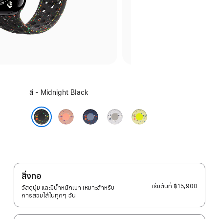
เลือก
สี - Midnight Black
สี:
Alpenglow
Blue
Veiled
Volt
Pink
Ribbon
Grey
Splash
Midnight Black
สิ่งทอ
เริ่มต้นที่
฿15,900
วัสดุนุ่ม และมีน้ำหนักเบา เหมาะสำหรับ
การสวมใส่ในทุกๆ วัน