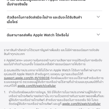
นั้นง่ายจริงมั้ย
ตัวเลือกในการจัดส่งมีอะไรบ้าง และฉันจะได้รับสินค้า
เมื่อไหร่
ฉันสามารถส่งคืน Apple Watch ได้หรือไม่
ส่วน
เชิงอรรถ
ราคาสินค้าดังกล่าวได้รวมภาษีมูลค่าเพิ่มแล้ว และไม่มีค่าธรรมเนียมการจัดส่ง
ท้าย
สินค้าทุกประเภท
กระดาษ
เชิงอรรถ
◊ AppleCare+ มอบความคุ้มครองด้านความเสียหายจากอุบัติเหตุในการหยิบจับ
แบบไม่จำกัดจำนวนครั้ง โดยแต่ละครั้งมีค่าธรรมเนียมการให้บริการ
เชิงอรรถ
∆ คุณสมบัติบางประเภทอาจใช้ไม่ได้หาก Apple Watch ได้รับการตั้งค่าผ่านทาง
คุณสมบัติ Apple Watch สำหรับลูกๆ ของคุณ ดูรายละเอียดได้ที่
support.apple.com/th-th/109036
(เปิด
ต้องมีแผนบริการระบบไร้สายสำหรับบริการ
ระบบเซลลูลาร์ ตรวจสอบผู้ให้บริการเครือข่ายไร้สายที่เข้าร่วมและคุณสมบัติที่เข้า
ใน
เกณฑ์ได้ที่
apple.com/th/watch/cellular
หน้าต่าง
ใหม่)
เชิงอรรถ
1.
จำเป็นต้องมีแผนบริการข้อมูล, 5G มีให้บริการในบางประเทศผ่านผู้ให้บริการ
เครือข่ายโทรศัพท์บางแห่งเท่านั้น ความเร็วแตกต่างกันตามสภาพของพื้นที่และ
ผู้ให้บริการเครือข่ายโทรศัพท์ สำหรับรายละเอียดในการรองรับ 5G โปรด
ติดต่อผู้ให้บริการเครือข่ายโทรศัพท์ และดูที่
apple.com/th/watch/cellular