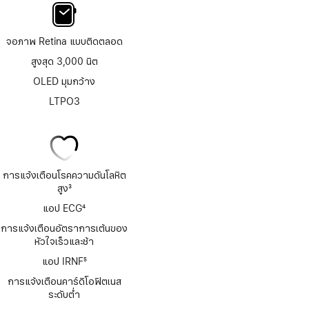
จอภาพ Retina แบบติดตลอด
สูงสุด 3,000 นิต
OLED มุมกว้าง
LTPO3
การแจ้งเตือนโรคความดันโลหิต
สูง
3
เชิงอรรถ
แอป ECG
4
เชิงอรรถ
การแจ้งเตือนอัตราการเต้นของ
หัวใจเร็วและช้า
แอป IRNF
5
เชิงอรรถ
การแจ้งเตือนคาร์ดิโอฟิตเนส
ระดับต่ำ