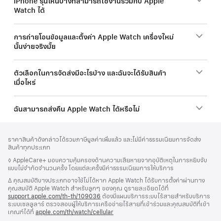
iPhone รุ่นไหนบ้างที่สามารถใช้งานร่วมกับ Apple
Watch ได้
การถ่ายโอนข้อมูลและตั้งค่า Apple Watch เครื่องใหม่
นั้นง่ายจริงมั้ย
ตัวเลือกในการจัดส่งมีอะไรบ้าง และฉันจะได้รับสินค้า
เมื่อไหร่
ฉันสามารถส่งคืน Apple Watch ได้หรือไม่
ส่วน
เชิงอรรถ
ราคาสินค้าดังกล่าวได้รวมภาษีมูลค่าเพิ่มแล้ว และไม่มีค่าธรรมเนียมการจัดส่ง
ท้าย
สินค้าทุกประเภท
กระดาษ
เชิงอรรถ
◊ AppleCare+ มอบความคุ้มครองด้านความเสียหายจากอุบัติเหตุในการหยิบจับ
แบบไม่จำกัดจำนวนครั้ง โดยแต่ละครั้งมีค่าธรรมเนียมการให้บริการ
เชิงอรรถ
∆ คุณสมบัติบางประเภทอาจใช้ไม่ได้หาก Apple Watch ได้รับการตั้งค่าผ่านทาง
คุณสมบัติ Apple Watch สำหรับลูกๆ ของคุณ ดูรายละเอียดได้ที่
support.apple.com/th-th/109036
(เปิด
ต้องมีแผนบริการระบบไร้สายสำหรับบริการ
ระบบเซลลูลาร์ ตรวจสอบผู้ให้บริการเครือข่ายไร้สายที่เข้าร่วมและคุณสมบัติที่เข้า
ใน
เกณฑ์ได้ที่
apple.com/th/watch/cellular
หน้าต่าง
ใหม่)