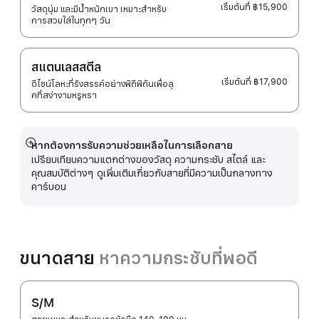
เริ่มต้นที่
฿15,900
วัสดุนุ่ม และมีน้ำหนักเบา เหมาะสำหรับ
การสวมใส่ในทุกๆ วัน
สแตนเลสสตีล
เริ่มต้นที่
฿17,900
ดีไซน์โลหะที่รังสรรค์อย่างพิถีพิถันเพื่อลุ
คที่สง่างามหรูหรา
หากต้องการรับความช่วยเหลือในการเลือกสาย
แสดง
เปรียบเทียบความแตกต่างของวัสดุ ความกระชับ สไตล์ และ
เพิ่ม
คุณสมบัติต่างๆ ดูเพิ่มเติมเกี่ยวกับสายที่มีความเป็นกลางทาง
เติม
คาร์บอน
ขนาดสาย
หาความกระชับที่พอดี
S/M