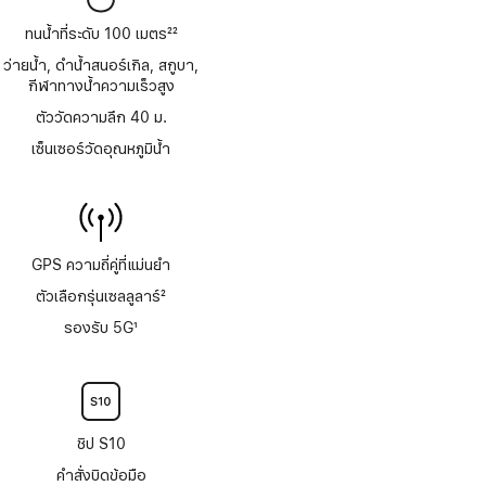
ทนน้ำที่ระดับ 100 เมตร
22
เชิงอรรถ
ว่ายน้ำ, ดำน้ำสนอร์เกิล, สกูบา,
กีฬาทางน้ำความเร็วสูง
ตัววัดความลึก 40 ม.
เซ็นเซอร์วัดอุณหภูมิน้ำ
GPS ความถี่คู่ที่แม่นยำ
ตัวเลือกรุ่นเซลลูลาร์
2
เชิงอรรถ
รองรับ 5G
1
เชิงอรรถ
ชิป S10
คำสั่งบิดข้อมือ