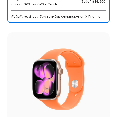
เริ่มต้นที่
฿14,900
ตัวเลือก GPS หรือ GPS + Cellular
ผิวสัมผัสแบบด้านและขัดเงา มาพร้อมจอภาพกระจก Ion-X ที่ทนทาน
เลือก
สี: