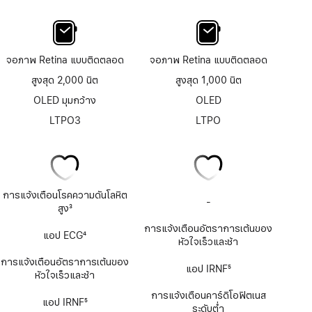
จอภาพ Retina แบบติดตลอด
จอภาพ Retina แบบติดตลอด
สูงสุด 2,000 นิต
สูงสุด 1,000 นิต
OLED มุมกว้าง
OLED
LTPO3
LTPO
การแจ้งเตือนโรคความดันโลหิต
-
ไม่
สูง
3
มี
เชิงอรรถ
แอป
การแจ้งเตือนอัตราการเต้นของ
แอป ECG
4
ECG
หัวใจเร็วและช้า
เชิงอรรถ
การแจ้งเตือนอัตราการเต้นของ
แอป IRNF
5
หัวใจเร็วและช้า
เชิงอรรถ
การแจ้งเตือนคาร์ดิโอฟิตเนส
แอป IRNF
5
ระดับต่ำ