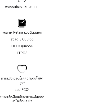
ตัวเรือนไทเทเนียม 49 มม.
จอภาพ Retina แบบติดตลอด
สูงสุด 3,000 นิต
OLED มุมกว้าง
LTPO3
การแจ้งเตือนโรคความดันโลหิต
สูง
3
เชิงอรรถ
แอป ECG
4
เชิงอรรถ
การแจ้งเตือนอัตราการเต้นของ
หัวใจเร็วและช้า