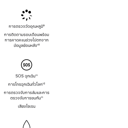
เชิงอรรถ
เชิงอรรถ
การตรวจวัดอุณหภูมิ
9
เชิงอรรถ
การติดตามรอบเดือนพร้อม
การคาดคะเนช่วงไข่ตกจาก
ข้อมูลย้อนหลัง
10
เชิงอรรถ
SOS ฉุกเฉิน
11
เชิงอรรถ
การโทรฉุกเฉินทั่วโลก
12
เชิงอรรถ
การตรวจจับการล้มและการ
ตรวจจับการชนกัน
11
เชิงอรรถ
เสียงไซเรน