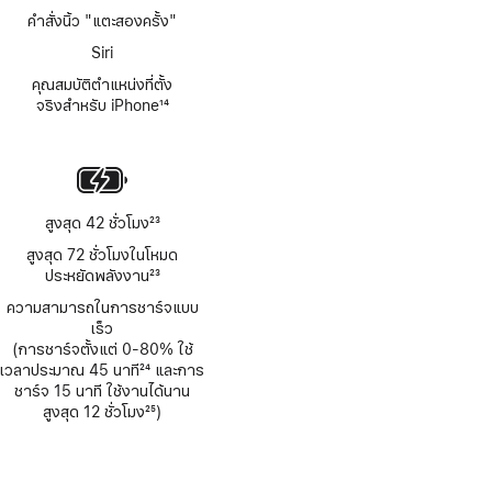
คำสั่งนิ้ว "แตะสองครั้ง"
Siri
คุณสมบัติตำแหน่งที่ตั้ง
จริงสำหรับ iPhone
14
เชิงอรรถ
สูงสุด 42 ชั่วโมง
23
เชิงอรรถ
สูงสุด 72 ชั่วโมงในโหมด
ประหยัดพลังงาน
23
เชิงอรรถ
ความสามารถในการชาร์จแบบ
เร็ว
(การชาร์จตั้งแต่ 0-80% ใช้
เวลาประมาณ 45 นาที
24
และการ
เชิงอรรถ
ชาร์จ 15 นาที ใช้งานได้นาน
สูงสุด 12 ชั่วโมง
25
)
เชิงอรรถ