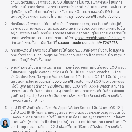
เชิงอรรถ
1.
จำเป็นต้องมีแผนบริการข้อมูล, 5G มีให้บริการในบางประเทศผ่านผู้ให้บริการ
เครือข่ายโทรศัพท์บางแห่งเท่านั้น ความเร็วแตกต่างกันตามสภาพของพื้นที่และ
ผู้ให้บริการเครือข่ายโทรศัพท์ สำหรับรายละเอียดในการรองรับ 5G โปรด
ติดต่อผู้ให้บริการเครือข่ายโทรศัพท์ และดูที่
apple.com/th/watch/cellular
เชิงอรรถ
2.
ต้องมีแผนบริการระบบไร้สายสำหรับบริการระบบเซลลูลาร์ โปรดติดต่อผู้ให้
บริการของคุณเพื่อขอรายละเอียดเพิ่มเติม การเชื่อมต่ออาจแตกต่างกันไปขึ้น
อยู่กับความพร้อมในการให้บริการเครือข่าย ตรวจสอบผู้ให้บริการเครือข่ายไร้
สายที่เข้าร่วมและคุณสมบัติที่เข้าเกณฑ์ได้ที่
apple.com/th/watch/cellular
ดู
คำแนะนำการตั้งค่าเพิ่มเติมได้ที่
support.apple.com/th-th/HT207578
(เปิด
ใน
เชิงอรรถ
3.
การแจ้งเตือนโรคความดันโลหิตสูงไม่ได้ออกแบบมาเพื่อการใช้งานโดยบุคคล
หน้าต่าง
อายุต่ำกว่า 22 ปี รวมถึงผู้ที่เคยได้รับการวินิจฉัยว่ามีโรคความดันโลหิตสูงมา
ใหม่)
ก่อน หรือผู้ที่กำลังตั้งครรภ์
เชิงอรรถ
4.
อ่านคำเตือนในฉลากและเอกสารกำกับเครื่องมือแพทย์ก่อนใช้แอป ECG พร้อม
ให้ใช้งานบน Apple Watch Series 4 ขึ้นไป (ไม่รวม Apple Watch SE) โดย
จำเป็นต้องใช้งานกับ Apple Watch Series 4 ขึ้นไป และ iOS 12.1 ขึ้นไป ดูราย
ละเอียดการใช้งานร่วมกันที่
apple.com/th/watch
แอป ECG ไม่ได้ออกแบบมา
เพื่อให้บุคคลอายุต่ำกว่า 22 ปีใช้งาน แอป ECG ทำให้ Apple Watch สามารถ
ประมวลผลคลื่นไฟฟ้าหัวใจ (ECG) ได้เหมือนกับการตรวจคลื่นไฟฟ้าหัวใจแบบ
จุดเดียว (Lead I) ซึ่งอาจจัดเป็นประเภทจังหวะไซนัส (Sinus) หรือภาวะหัวใจ
ห้องบนสั่นพลิ้ว (AFib)
เชิงอรรถ
5.
แอป IRNF จำเป็นต้องใช้งานกับ Apple Watch Series 1 ขึ้นไป และ iOS 12.1
ขึ้นไป แอป IRNF ใช้วิเคราะห์ข้อมูลอัตราการเต้นของชีพจรเพื่อระบุจำนวนครั้ง
ของจังหวะการเต้นของหัวใจที่ไม่สม่ำเสมอ ซึ่งเป็นสัญญาณของภาวะหัวใจห้อง
บนสั่นพลิ้ว [Atrial Fibrillation (AFib)] คุณสมบัตินี้ไม่ได้ออกแบบมาเพื่อการใช้
งานโดยบุคคลอายุต่ำกว่า 22 ปี หรือผู้ที่เคยได้รับการวินิจฉัยว่ามีภาวะหัวใจ
ห้องบนสั่นพลิ้ว (AFib) มาก่อน