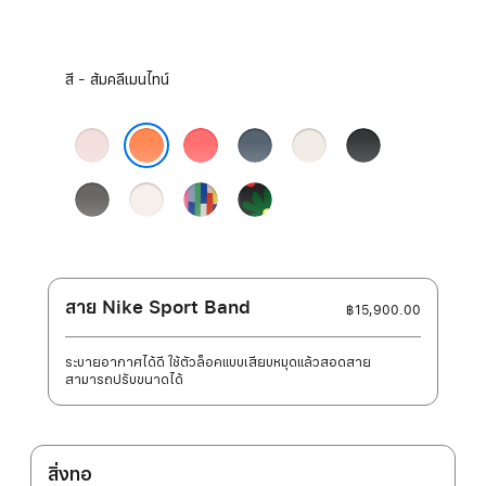
เลือก
สี - ส้มคลีเมนไทน์
สี:
ชมพู
ชมพู
น้ำ
ส
ดำ
อ่อน
สดก
เงิน
ตาร์ไลท์
ส้มคลีเมนไทน์
วา
แองเค
เทา
ชม
รุ่น
Black
วา
อร์บลู
ส
พู
Pride
Unity
โตน
บลัช
Edition
-
เก
เอกภาพ
รย์
ผลิ
บาน
สาย Nike Sport Band
฿15,900.00
ระบายอากาศได้ดี ใช้ตัวล็อคแบบเสียบหมุดแล้วสอดสาย
สามารถปรับขนาดได้
สิ่งทอ