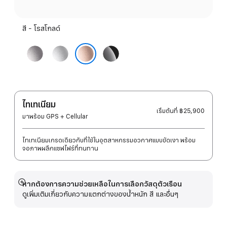
สี - โรสโกลด์
เทา
เงิน
ดำ
สเปซ
เจ็ท
โรสโกลด์
เก
แบ
รย์
ล็ค
ไทเทเนียม
เริ่มต้นที่
฿25,900
มาพร้อม GPS + Cellular
ไทเทเนียมเกรดเดียวกับที่ใช้ในอุตสาหกรรมอวกาศแบบขัดเงา พร้อม
จอภาพผลึกแซฟไฟร์ที่ทนทาน
หากต้องการความช่วยเหลือในการเลือกวัสดุตัวเรือน
แสดง
ดูเพิ่มเติมเกี่ยวกับความแตกต่างของน้ำหนัก สี และอื่นๆ
เพิ่ม
เติม