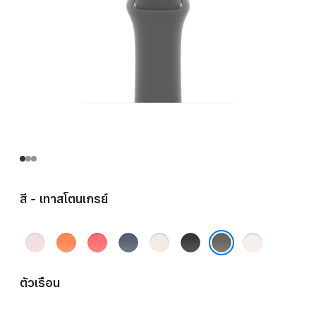
สี - เทาสโตนเกรย์
ชมพู
ส้ม
ชมพู
น้ำ
ส
ดำ
ชม
อ่อน
คลี
สดก
เงิน
ตาร์ไลท์
พู
เทาสโตนเกรย์
เมน
วา
แองเค
บลัช
ตัวเรือน
ไทน์
วา
อร์บลู