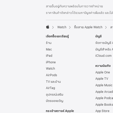
ส่วน
เชิงอรรถ
สายขึ้นอยู่กับความพร้อมในการวางจำหน่าย
ท้าย
ราคาสินค้าดังกล่าวได้รวมภาษีมูลค่าเพิ่มแล้ว และไม
กระดาษ
Watch
ซื้อสาย Apple Watch
ส
Apple
เลือกซื้อและเรียนรู้
บัญชี
ร้าน
จัดการบัญชี
Mac
บัญชีสำหรับ 
iPad
iCloud.com
iPhone
ความบันเทิง
Watch
Apple One
AirPods
Apple TV
TV และบ้าน
Apple Music
AirTag
Apple Arcad
อุปกรณ์เสริม
Apple Podca
บัตรของขวัญ
Apple Books
กระเป๋าสตางค์ Apple
App Store