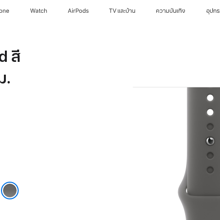
hone
Watch
AirPods
TV และบ้าน
ความบันเทิง
อุปก
 สี
ม.
โตนเกรย์