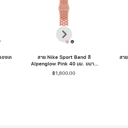
ก่อน
ถัด
หน้า
ไป
ร
นแองเค
สาย Nike Sport Band สี
สาย
0
Alpenglow Pink 40 มม. ขนาด
S/M
฿1,800.00