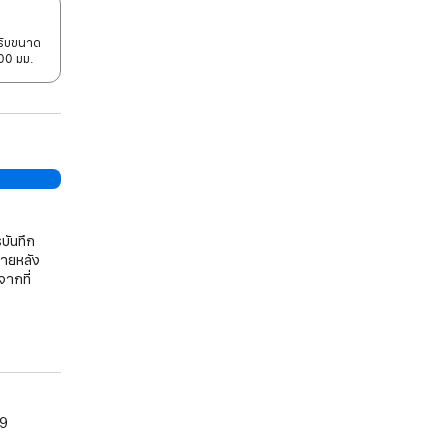
รับขนาด
00 มม.
บันทึก
ภายหลัง
จากที่
09