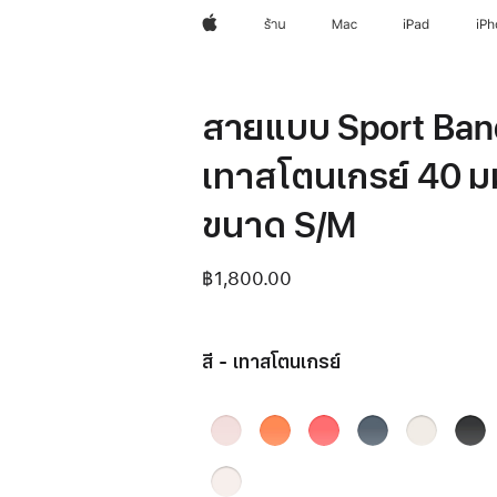
Apple
ร้าน
Mac
iPad
iP
สายแบบ Sport Band
เทาสโตนเกรย์ 40 ม
ขนาด S/M
฿1,800.00
สี - เทาสโตนเกรย์
ชมพู
ส้ม
ชมพู
น้ำ
ส
ดำ
อ่อน
คลี
สดก
เงิน
ตาร์ไลท์
เทาส
ชม
เมน
วา
แองเค