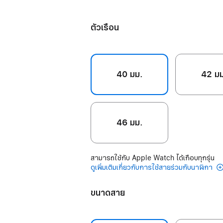
พู
ไทน์
วา
อร์บลู
บลัช
ตัวเรือน
40 มม.
42 ม
46 มม.
สามารถใช้กับ Apple Watch ได้เกือบทุกรุ่น
ดูเพิ่มเติมเกี่ยวกับการใช้สายร่วมกับนาฬิกา
ขนาดสาย