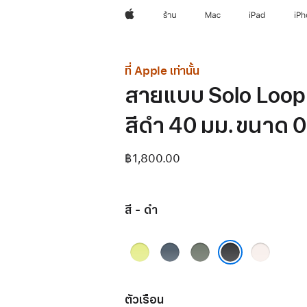
Apple
ร้าน
Mac
iPad
iP
ที่ Apple เท่านั้น
สายแบบ Solo Loop
สีดำ 40 มม. ขนาด 0
฿1,800.00
สี - ดำ
เหลือง
น้ำ
เทา
ชม
นีออน
เงิน
เขียว
พู
ดำ
แองเค
บลัช
อร์บลู
ตัวเรือน