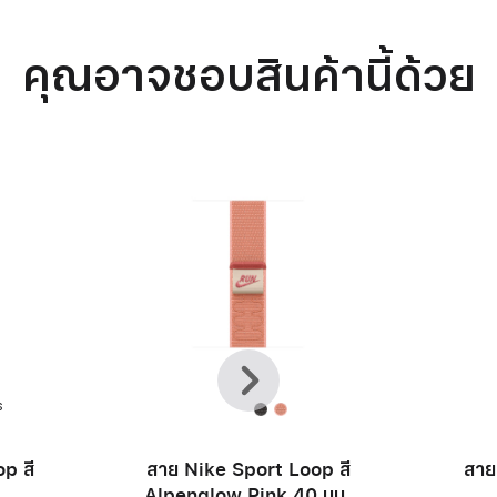
คุณอาจชอบสินค้านี้ด้วย
ก่อน
ถัด
หน้า
ไป
ร
p สี
สาย Nike Sport Loop สี
สาย
Alpenglow Pink 40 มม.