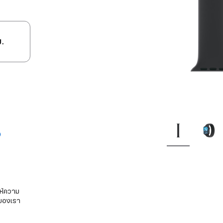
ม.
ห้ความ
อของเรา