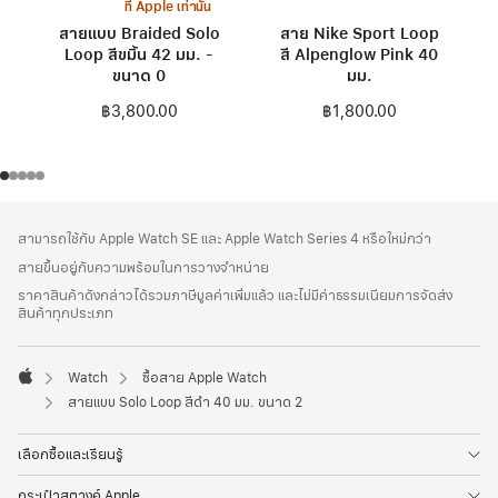
ที่ Apple เท่านั้น
สายแบบ Braided Solo
สาย Nike Sport Loop
Loop สีขมิ้น 42 มม. -
สี Alpenglow Pink 40
ขนาด 0
มม.
฿3,800.00
฿1,800.00
ส่วน
เชิงอรรถ
สามารถใช้กับ Apple Watch SE และ Apple Watch Series 4 หรือใหม่กว่า
ท้าย
สายขึ้นอยู่กับความพร้อมในการวางจำหน่าย
กระดาษ
ราคาสินค้าดังกล่าวได้รวมภาษีมูลค่าเพิ่มแล้ว และไม่มีค่าธรรมเนียมการจัดส่ง
สินค้าทุกประเภท
Watch
ซื้อสาย Apple Watch
Apple
สายแบบ Solo Loop สีดำ 40 มม. ขนาด 2
เลือกซื้อและเรียนรู้
กระเป๋าสตางค์ Apple