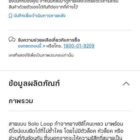
ยังบันทึกของคุณ จากนั้นกลับมาดูภายหลังได้ตลอดเวลาและรับ
สินค้าด้วยตัวเองได้ทันทีต่อจากที่ค้างไว้
บันทึกเพื่อดำเนินการภายหลัง
รับความช่วยเหลือเกี่ยวกับการซื้อ
แชทสดตอนนี้
(เปิด
หรือโทร.
1800-01-9209
ใน
เคสที่แสดงใช้เพื่อเป็นภาพประกอบเท่านั้น
หน้าต่าง
ใหม่)
ข้อมูลผลิตภัณฑ์
ภาพรวม
สายแบบ Solo Loop ทำจากยางซิลิโคนเหลว มาพร้อม
ดีไซน์แบบยืดได้ที่ไม่ซ้ำใคร โดยไม่มีตัวล็อค หัวล็อค หรือ
ส่วนที่ทับซ้อนกัน ซึ่งนอกจากจะให้ความรู้สึกที่สบายเป็น