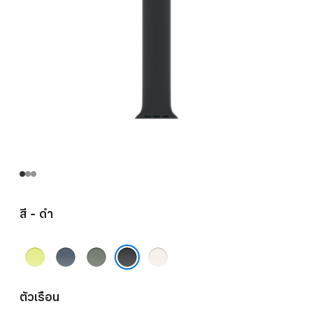
สี - ดำ
เหลือง
น้ำ
เทา
ชม
นีออน
เงิน
เขียว
พู
ดำ
แองเค
บลัช
ตัวเรือน
อร์บลู