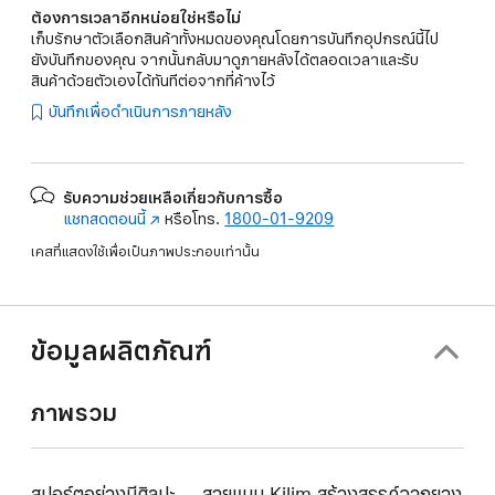
ต้องการเวลาอีกหน่อยใช่หรือไม่
เก็บรักษาตัวเลือกสินค้าทั้งหมดของคุณโดยการบันทึกอุปกรณ์นี้ไป
ยังบันทึกของคุณ จากนั้นกลับมาดูภายหลังได้ตลอดเวลาและรับ
สินค้าด้วยตัวเองได้ทันทีต่อจากที่ค้างไว้
บันทึกเพื่อดำเนินการภายหลัง
รับความช่วยเหลือเกี่ยวกับการซื้อ
แชทสดตอนนี้
(เปิด
หรือโทร.
1800-01-9209
ใน
เคสที่แสดงใช้เพื่อเป็นภาพประกอบเท่านั้น
หน้าต่าง
ใหม่)
ข้อมูลผลิตภัณฑ์
ภาพรวม
สปอร์ตอย่างมีศิลปะ — สายแบบ Kilim สร้างสรรค์จากยาง