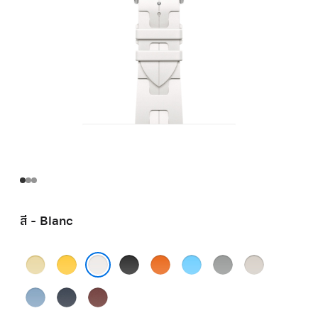
สี - Blanc
Grège
Jaune
Noir
Orange
Bleu
Gris
Béton
Céleste
Blanc
Bleu
Navy
Rouge
Pastel
H