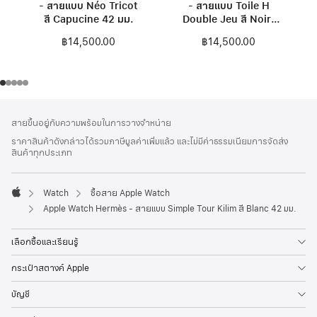
- สายแบบ Néo Tricot
- สายแบบ Toile H
สี Capucine 42 มม.
Double Jeu สี Noir/
Écru 42 มม.
฿14,500.00
฿14,500.00
ส่วน
เชิงอรรถ
สายขึ้นอยู่กับความพร้อมในการวางจำหน่าย
ท้าย
ราคาสินค้าดังกล่าวได้รวมภาษีมูลค่าเพิ่มแล้ว และไม่มีค่าธรรมเนียมการจัดส่ง
กระดาษ
สินค้าทุกประเภท
Watch
ซื้อสาย Apple Watch
Apple
Apple Watch Hermès - สายแบบ Simple Tour Kilim สี Blanc 42 มม.
เลือกซื้อและเรียนรู้
กระเป๋าสตางค์ Apple
บัญชี