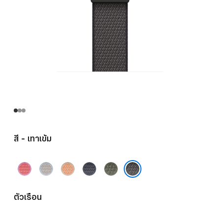
สี - เทาเข้ม
ชมพู
หมอก
แคน
น้ำ
เขียว
สดก
ฟ้า
ตาลู
เงิน
ฟอเรสต์
เทาเข้ม
วา
ป
แองเค
ตัวเรือน
วา
อร์บลู