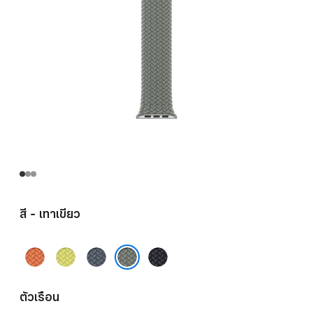
สี - เทาเขียว
ขมิ้น
เหลือง
น้ำ
มิดไนท์
นีออน
เงิน
เทาเขียว
แองเค
ตัวเรือน
อร์บลู