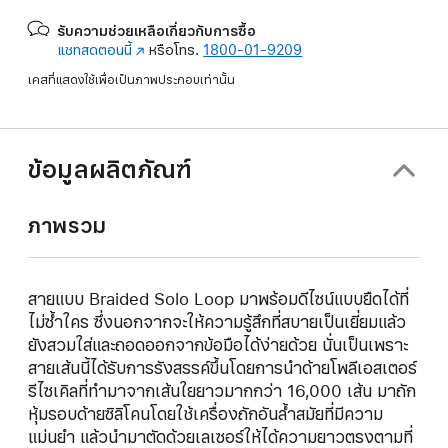
รับความช่วยเหลือเกี่ยวกับการซื้อ
แชทสดตอนนี้
(เปิด
หรือโทร.
1800-01-9209
ใน
เคสที่แสดงใช้เพื่อเป็นภาพประกอบเท่านั้น
หน้าต่าง
ใหม่)
ข้อมูลผลิตภัณฑ์
ภาพรวม
สายแบบ Braided Solo Loop มาพร้อมดีไซน์แบบยืดได้ที่
ไม่ซ้ำใคร ซึ่งนอกจากจะให้ความรู้สึกที่สบายเป็นเยี่ยมแล้ว
ยังสวมใส่และถอดออกจากข้อมือได้ง่ายด้วย นั่นเป็นเพราะ
สายเส้นนี้ได้รับการรังสรรค์ขึ้นโดยการนำด้ายโพลีเอสเตอร์
รีไซเคิลที่ทำมาจากเส้นใยยาวมากกว่า 16,000 เส้น มาถัก
หุ้มรอบด้ายซิลิโคนโดยใช้เครื่องถักอันล้ำสมัยที่มีความ
แม่นยำ แล้วนำมาตัดด้วยเลเซอร์ให้ได้ความยาวตรงตามที่