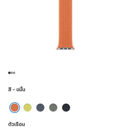
สี - ขมิ้น
เหลือง
น้ำ
เทา
มิดไนท์
นีออน
เงิน
เขียว
ขมิ้น
แองเค
ตัวเรือน
อร์บลู