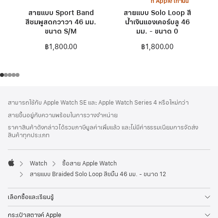
ที่ Apple เท่านั้น
สายแบบ Sport Band
สายแบบ Solo Loop สี
สีชมพูสดกวาวา 46 มม.
น้ำเงินแองเคอร์บลู 46
ขนาด S/M
มม. - ขนาด 0
฿1,800.00
฿1,800.00
ส่วน
เชิงอรรถ
สามารถใช้กับ Apple Watch SE และ Apple Watch Series 4 หรือใหม่กว่า
ท้าย
สายขึ้นอยู่กับความพร้อมในการวางจำหน่าย
กระดาษ
ราคาสินค้าดังกล่าวได้รวมภาษีมูลค่าเพิ่มแล้ว และไม่มีค่าธรรมเนียมการจัดส่ง
สินค้าทุกประเภท
Watch
ซื้อสาย Apple Watch
Apple
สายแบบ Braided Solo Loop สีขมิ้น 46 มม. - ขนาด 12
เลือกซื้อและเรียนรู้
กระเป๋าสตางค์ Apple