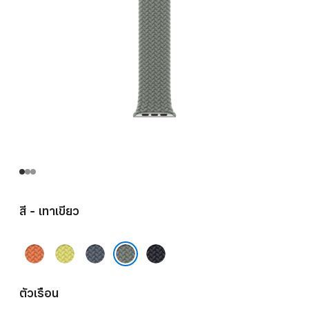
สี - เทาเขียว
ขมิ้น
เหลือง
น้ำ
มิดไนท์
นีออน
เงิน
เทาเขียว
แองเค
ตัวเรือน
อร์บลู