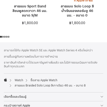
ที่ Apple เท่านั้น
สายแบบ Sport Band
สายแบบ Solo Loop สี
สีชมพูสดกวาวา 46 มม.
น้ำเงินแองเคอร์บลู 46
ขนาด S/M
มม. - ขนาด 0
฿1,800.00
฿1,800.00
ส่วน
เชิงอรรถ
สามารถใช้กับ Apple Watch SE และ Apple Watch Series 4 หรือใหม่กว่า
ท้าย
สายขึ้นอยู่กับความพร้อมในการวางจำหน่าย
กระดาษ
ราคาสินค้าดังกล่าวได้รวมภาษีมูลค่าเพิ่มแล้ว และไม่มีค่าธรรมเนียมการจัดส่ง
สินค้าทุกประเภท
Watch
ซื้อสาย Apple Watch
Apple
สายแบบ Braided Solo Loop สีเทาเขียว 46 มม. - ขนาด 8
เลือกซื้อและเรียนรู้
กระเป๋าสตางค์ Apple