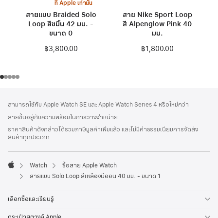
ที่ Apple เท่านั้น
สายแบบ Braided Solo
สาย Nike Sport Loop
Loop สีขมิ้น 42 มม. -
สี Alpenglow Pink 40
ขนาด 0
มม.
฿3,800.00
฿1,800.00
ส่วน
เชิงอรรถ
สามารถใช้กับ Apple Watch SE และ Apple Watch Series 4 หรือใหม่กว่า
ท้าย
สายขึ้นอยู่กับความพร้อมในการวางจำหน่าย
กระดาษ
ราคาสินค้าดังกล่าวได้รวมภาษีมูลค่าเพิ่มแล้ว และไม่มีค่าธรรมเนียมการจัดส่ง
สินค้าทุกประเภท
Watch
ซื้อสาย Apple Watch
Apple
สายแบบ Solo Loop สีเหลืองนีออน 40 มม. - ขนาด 1
เลือกซื้อและเรียนรู้
กระเป๋าสตางค์ Apple