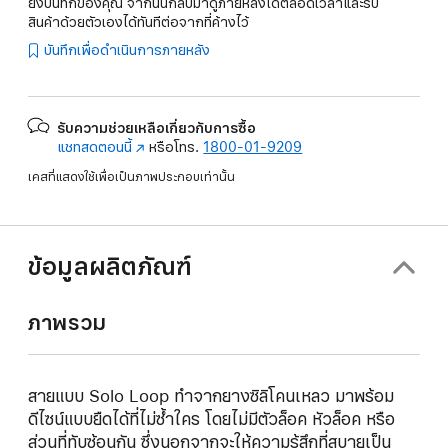
ยังบันทึกของคุณ จากนั้นกลับมาดูภายหลังได้ตลอดเวลาและรับ
สินค้าด้วยตัวเองได้ทันทีต่อจากที่ค้างไว้
บันทึกเพื่อดำเนินการภายหลัง
รับความช่วยเหลือเกี่ยวกับการซื้อ
แชทสดตอนนี้
(เปิด
หรือโทร.
1800-01-9209
ใน
เคสที่แสดงใช้เพื่อเป็นภาพประกอบเท่านั้น
หน้าต่าง
ใหม่)
ข้อมูลผลิตภัณฑ์
ภาพรวม
สายแบบ Solo Loop ทำจากยางซิลิโคนเหลว มาพร้อม
ดีไซน์แบบยืดได้ที่ไม่ซ้ำใคร โดยไม่มีตัวล็อค หัวล็อค หรือ
ส่วนที่ทับซ้อนกัน ซึ่งนอกจากจะให้ความรู้สึกที่สบายเป็น