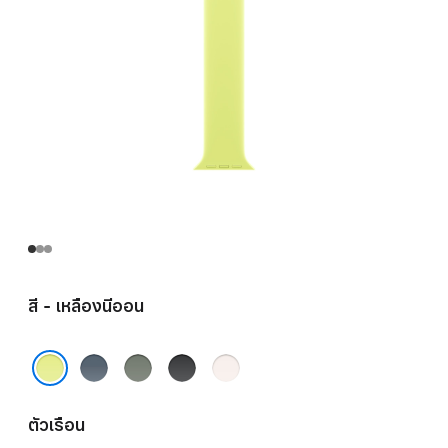
สี - เหลืองนีออน
น้ำ
เทา
ดำ
ชม
เงิน
เขียว
พู
เหลืองนีออน
แองเค
บลัช
ตัวเรือน
อร์บลู