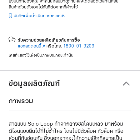
ยังบันทึกของคุณ จากนั้นกลับมาดูภายหลังได้ตลอดเวลาและรับ
สินค้าด้วยตัวเองได้ทันทีต่อจากที่ค้างไว้
บันทึกเพื่อดำเนินการภายหลัง
รับความช่วยเหลือเกี่ยวกับการซื้อ
แชทสดตอนนี้
(เปิด
หรือโทร.
1800-01-9209
ใน
เคสที่แสดงใช้เพื่อเป็นภาพประกอบเท่านั้น
หน้าต่าง
ใหม่)
ข้อมูลผลิตภัณฑ์
ภาพรวม
สายแบบ Solo Loop ทำจากยางซิลิโคนเหลว มาพร้อม
ดีไซน์แบบยืดได้ที่ไม่ซ้ำใคร โดยไม่มีตัวล็อค หัวล็อค หรือ
ส่วนที่ทับซ้อนกัน ซึ่งนอกจากจะให้ความรู้สึกที่สบายเป็น