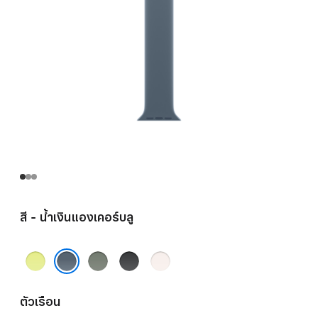
สี - น้ำเงินแองเคอร์บลู
เหลือง
เทา
ดำ
ชม
นีออน
เขียว
พู
น้ำเงินแองเคอร์บลู
บลัช
ตัวเรือน