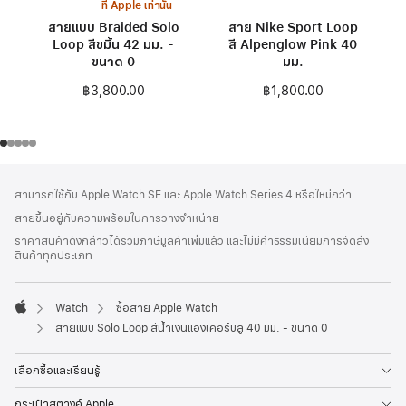
ที่ Apple เท่านั้น
สายแบบ Braided Solo
สาย Nike Sport Loop
Loop สีขมิ้น 42 มม. -
สี Alpenglow Pink 40
ขนาด 0
มม.
฿3,800.00
฿1,800.00
ส่วน
เชิงอรรถ
สามารถใช้กับ Apple Watch SE และ Apple Watch Series 4 หรือใหม่กว่า
ท้าย
สายขึ้นอยู่กับความพร้อมในการวางจำหน่าย
กระดาษ
ราคาสินค้าดังกล่าวได้รวมภาษีมูลค่าเพิ่มแล้ว และไม่มีค่าธรรมเนียมการจัดส่ง
สินค้าทุกประเภท
Watch
ซื้อสาย Apple Watch
Apple
สายแบบ Solo Loop สีน้ำเงินแองเคอร์บลู 40 มม. - ขนาด 0
เลือกซื้อและเรียนรู้
กระเป๋าสตางค์ Apple