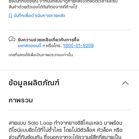
ยังบันทึกของคุณ จากนั้นกลับมาดูภายหลังได้ตลอดเวลาและรับ
สินค้าด้วยตัวเองได้ทันทีต่อจากที่ค้างไว้
บันทึกเพื่อดำเนินการภายหลัง
รับความช่วยเหลือเกี่ยวกับการซื้อ
แชทสดตอนนี้
(เปิด
หรือโทร.
1800-01-9209
ใน
เคสที่แสดงใช้เพื่อเป็นภาพประกอบเท่านั้น
หน้าต่าง
ใหม่)
ข้อมูลผลิตภัณฑ์
ภาพรวม
สายแบบ Solo Loop ทำจากยางซิลิโคนเหลว มาพร้อม
ดีไซน์แบบยืดได้ที่ไม่ซ้ำใคร โดยไม่มีตัวล็อค หัวล็อค หรือ
ส่วนที่ทับซ้อนกัน ซึ่งนอกจากจะให้ความรู้สึกที่สบายเป็น