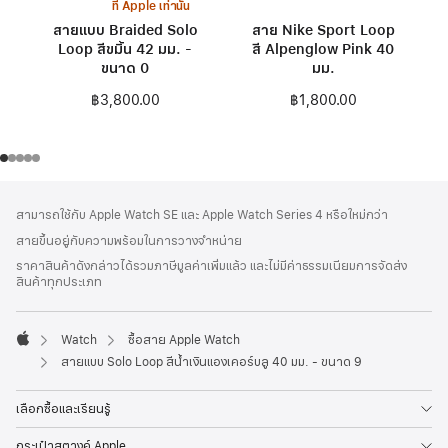
ที่ Apple เท่านั้น
สายแบบ Braided Solo
สาย Nike Sport Loop
Loop สีขมิ้น 42 มม. -
สี Alpenglow Pink 40
ขนาด 0
มม.
฿3,800.00
฿1,800.00
ส่วน
เชิงอรรถ
สามารถใช้กับ Apple Watch SE และ Apple Watch Series 4 หรือใหม่กว่า
ท้าย
สายขึ้นอยู่กับความพร้อมในการวางจำหน่าย
กระดาษ
ราคาสินค้าดังกล่าวได้รวมภาษีมูลค่าเพิ่มแล้ว และไม่มีค่าธรรมเนียมการจัดส่ง
สินค้าทุกประเภท
Watch
ซื้อสาย Apple Watch
Apple
สายแบบ Solo Loop สีน้ำเงินแองเคอร์บลู 40 มม. - ขนาด 9
เลือกซื้อและเรียนรู้
กระเป๋าสตางค์ Apple