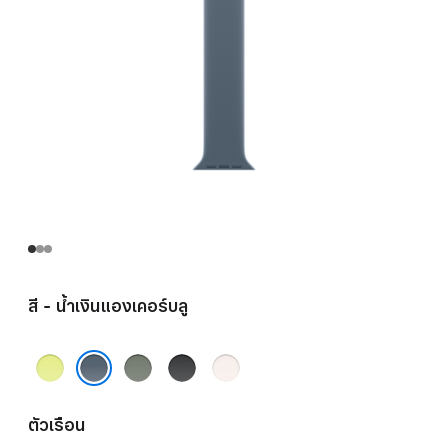
สี - น้ำเงินแองเคอร์บลู
เหลือง
เทา
ดำ
ชม
นีออน
เขียว
พู
น้ำเงินแองเคอร์บลู
บลัช
ตัวเรือน