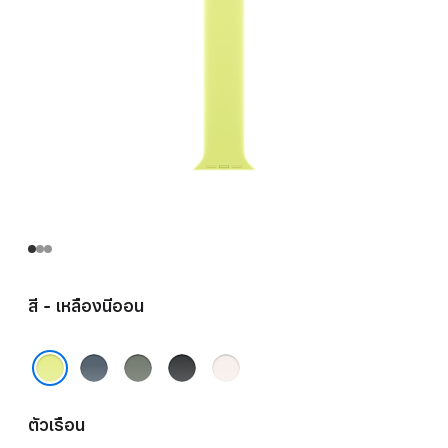
สี - เหลืองนีออน
น้ำ
เทา
ดำ
ชม
เงิน
เขียว
พู
เหลืองนีออน
แองเค
บลัช
ตัวเรือน
อร์บลู