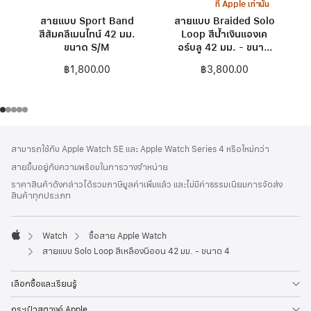
ที่ Apple เท่านั้น
สายแบบ Sport Band
สายแบบ Braided Solo
สีส้มคลีเมนไทน์ 42 มม.
Loop สีน้ำเงินแองเค
ขนาด S/M
อร์บลู 42 มม. - ขนาด
0
฿1,800.00
฿3,800.00
ส่วน
เชิงอรรถ
สามารถใช้กับ Apple Watch SE และ Apple Watch Series 4 หรือใหม่กว่า
ท้าย
สายขึ้นอยู่กับความพร้อมในการวางจำหน่าย
กระดาษ
ราคาสินค้าดังกล่าวได้รวมภาษีมูลค่าเพิ่มแล้ว และไม่มีค่าธรรมเนียมการจัดส่ง
สินค้าทุกประเภท
Watch
ซื้อสาย Apple Watch
Apple
สายแบบ Solo Loop สีเหลืองนีออน 42 มม. - ขนาด 4
เลือกซื้อและเรียนรู้
กระเป๋าสตางค์ Apple