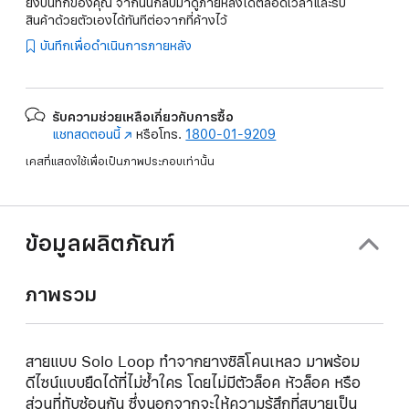
ยังบันทึกของคุณ จากนั้นกลับมาดูภายหลังได้ตลอดเวลาและรับ
สินค้าด้วยตัวเองได้ทันทีต่อจากที่ค้างไว้
บันทึกเพื่อดำเนินการภายหลัง
รับความช่วยเหลือเกี่ยวกับการซื้อ
แชทสดตอนนี้
(เปิด
หรือโทร.
1800-01-9209
ใน
เคสที่แสดงใช้เพื่อเป็นภาพประกอบเท่านั้น
หน้าต่าง
ใหม่)
ข้อมูลผลิตภัณฑ์
ภาพรวม
สายแบบ Solo Loop ทำจากยางซิลิโคนเหลว มาพร้อม
ดีไซน์แบบยืดได้ที่ไม่ซ้ำใคร โดยไม่มีตัวล็อค หัวล็อค หรือ
ส่วนที่ทับซ้อนกัน ซึ่งนอกจากจะให้ความรู้สึกที่สบายเป็น