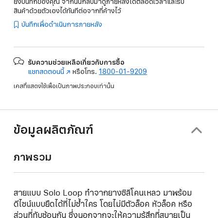
ยังบันทึกของคุณ จากนั้นกลับมาดูภายหลังได้ตลอดเวลาและรับ
สินค้าด้วยตัวเองได้ทันทีต่อจากที่ค้างไว้
บันทึกเพื่อดำเนินการภายหลัง
รับความช่วยเหลือเกี่ยวกับการซื้อ
แชทสดตอนนี้
(เปิด
หรือโทร.
1800-01-9209
ใน
เคสที่แสดงใช้เพื่อเป็นภาพประกอบเท่านั้น
หน้าต่าง
ใหม่)
ข้อมูลผลิตภัณฑ์
ภาพรวม
สายแบบ Solo Loop ทำจากยางซิลิโคนเหลว มาพร้อม
ดีไซน์แบบยืดได้ที่ไม่ซ้ำใคร โดยไม่มีตัวล็อค หัวล็อค หรือ
ส่วนที่ทับซ้อนกัน ซึ่งนอกจากจะให้ความรู้สึกที่สบายเป็น