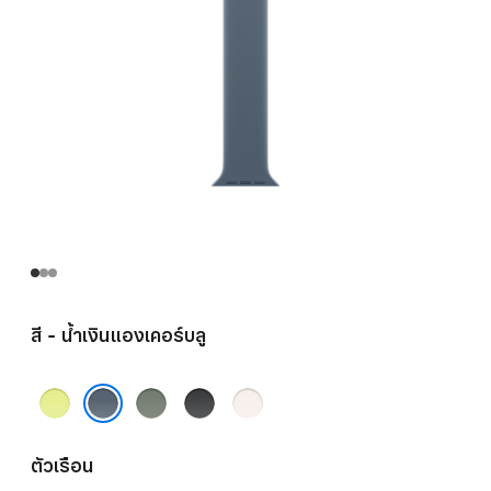
สี - น้ำเงินแองเคอร์บลู
เหลือง
เทา
ดำ
ชม
นีออน
เขียว
พู
น้ำเงินแองเคอร์บลู
บลัช
ตัวเรือน