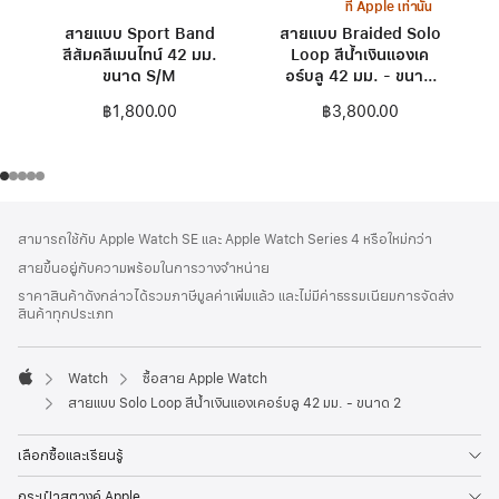
ที่ Apple เท่านั้น
สายแบบ Sport Band
สายแบบ Braided Solo
สีส้มคลีเมนไทน์ 42 มม.
Loop สีน้ำเงินแองเค
ขนาด S/M
อร์บลู 42 มม. - ขนาด
0
฿1,800.00
฿3,800.00
ส่วน
เชิงอรรถ
สามารถใช้กับ Apple Watch SE และ Apple Watch Series 4 หรือใหม่กว่า
ท้าย
สายขึ้นอยู่กับความพร้อมในการวางจำหน่าย
กระดาษ
ราคาสินค้าดังกล่าวได้รวมภาษีมูลค่าเพิ่มแล้ว และไม่มีค่าธรรมเนียมการจัดส่ง
สินค้าทุกประเภท
Watch
ซื้อสาย Apple Watch
Apple
สายแบบ Solo Loop สีน้ำเงินแองเคอร์บลู 42 มม. - ขนาด 2
เลือกซื้อและเรียนรู้
กระเป๋าสตางค์ Apple