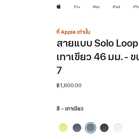
Apple
ร้าน
Mac
iPad
iP
ที่ Apple เท่านั้น
สายแบบ Solo Loop 
เทาเขียว 46 มม. - 
7
฿1,800.00
สี - เทาเขียว
เหลือง
น้ำ
ดำ
ชม
นีออน
เงิน
พู
เทาเขียว