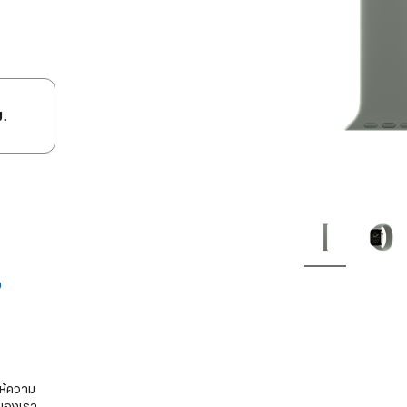
ม.
ห้ความ
อของเรา