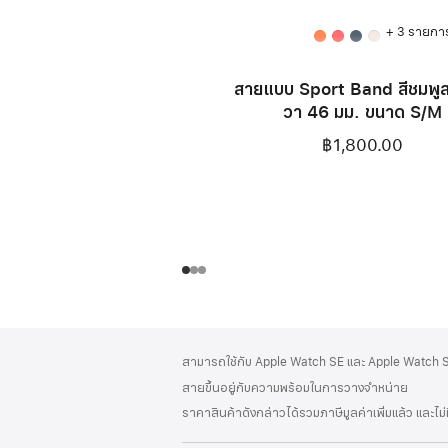
+ 3 รายกา
สายแบบ Sport Band สีชมพู
วา 46 มม. ขนาด S/M
฿1,800.00
ส่วน
เชิงอรรถ
สามารถใช้กับ Apple Watch SE และ Apple Watch Se
ท้าย
สายขึ้นอยู่กับความพร้อมในการวางจำหน่าย
กระดาษ
ราคาสินค้าดังกล่าวได้รวมภาษีมูลค่าเพิ่มแล้ว และไม