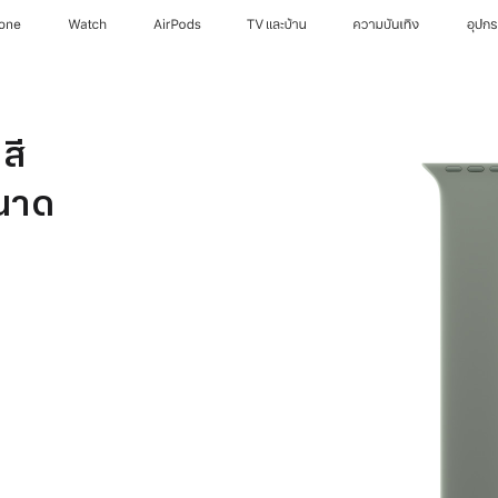
hone
Watch
AirPods
TV และบ้าน
ความบันเทิง
อุปก
สี
ขนาด