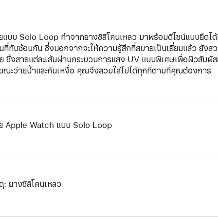
ยแบบ Solo Loop ทำจากยางซิลิโคนเหลว มาพร้อมดีไซน์แบบยืดได้ที่ไ
นที่ทับซ้อนกัน ซึ่งนอกจากจะให้ความรู้สึกที่สบายเป็นเยี่ยมแล้ว ยั
ย ซึ่งสายแต่ละเส้นผ่านกระบวนการแสง UV แบบพิเศษเพื่อผิวสัมผัสสายท
ขณะว่ายน้ำและกันเหงื่อ คุณจึงสวมใส่ไปได้ทุกที่ตามที่คุณต้องการ
ย Apple Watch แบบ Solo Loop
ดุ: ยางซิลิโคนเหลว