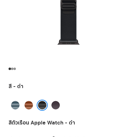
สี - ดำ
ฟ้า
น้ำตาล
อิน
อ่อน
เท
ดิ
ดำ
อรา
โก
สีตัวเรือน Apple Watch - ดำ
คอ
ตต้า