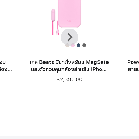
ก่อน
ถัด
หน้า
ไป
้อม
เคส Beats มีขาตั้งพร้อม MagSafe
Powe
้อง
และตัวควบคุมกล้องสำหรับ iPhone
สายแ
เรสต์
17 Pro Max - สีชมพูเพบเบิลพิงค์
฿2,390.00