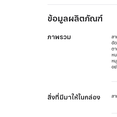
ข้อมูลผลิตภัณฑ์
ภาพรวม
สา
อั
ตาย
หน
หม
อย
สิ่งที่มีมาให้ในกล่อง
สา