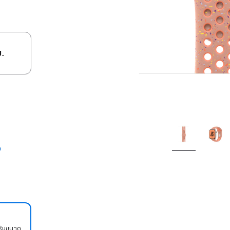
ม.
รับขนาด