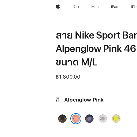
Apple
ร้าน
Mac
iPad
iP
สาย Nike Sport Ban
Alpenglow Pink 46
ขนาด M/L
฿1,800.00
สี - Alpenglow Pink
Midnight
Blue
Veiled
Volt
Black
Ribbon
Grey
Splash
Alpenglow Pink