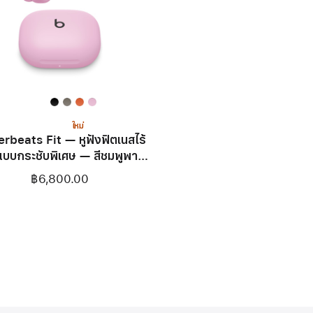
ใหม่
rbeats Fit — หูฟังฟิตเนสไร้
บบกระชับพิเศษ — สีชมพูพาว
เวอร์พิงค์
฿6,800.00