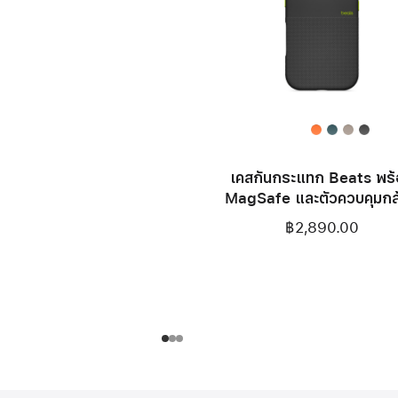
เคสกันกระแทก Beats พร
MagSafe และตัวควบคุมกล
สำหรับ iPhone 17 – สีเอเวอ
฿2,890.00
แบล็ค