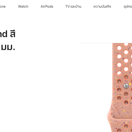
hone
Watch
AirPods
TV และบ้าน
ความบันเทิง
อุปก
d สี
 มม.