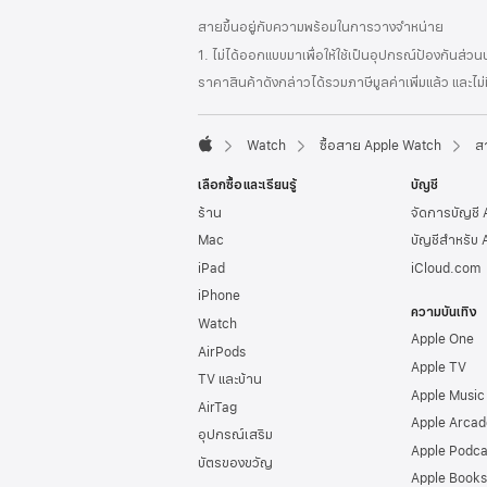
ส่วน
เชิงอรรถ
สายขึ้นอยู่กับความพร้อมในการวางจำหน่าย
ท้าย
1. ไม่ได้ออกแบบมาเพื่อให้ใช้เป็นอุปกรณ์ป้องกันส่ว
กระดาษ
ราคาสินค้าดังกล่าวได้รวมภาษีมูลค่าเพิ่มแล้ว และไม
Watch
ซื้อสาย Apple Watch
ส
Apple
เลือกซื้อและเรียนรู้
บัญชี
ร้าน
จัดการบัญชี
Mac
บัญชีสำหรับ 
iPad
iCloud.com
iPhone
ความบันเทิง
Watch
Apple One
AirPods
Apple TV
TV และบ้าน
Apple Music
AirTag
Apple Arcad
อุปกรณ์เสริม
Apple Podca
บัตรของขวัญ
Apple Books