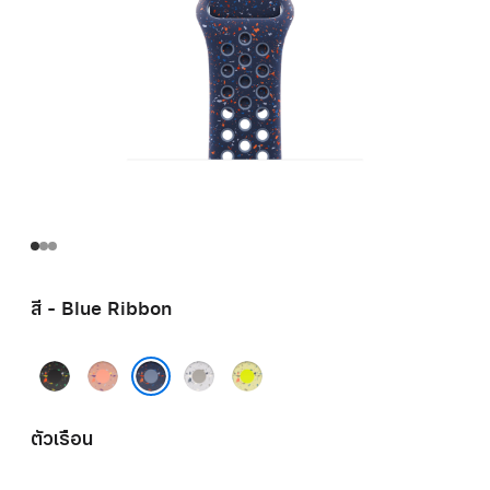
สี - Blue Ribbon
Midnight
Alpenglow
Veiled
Volt
Black
Pink
Grey
Splash
Blue Ribbon
ตัวเรือน