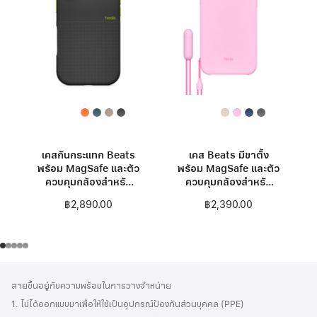
เคสกันกระแทก Beats
เคส Beats มีขาตั้ง
พร้อม MagSafe และตัว
พร้อม MagSafe และตัว
ควบคุมกล้องสำหรับ
ควบคุมกล้องสำหรับ
iPhone 17 – สีเอ
iPhone 17 Pro Max -
฿2,890.00
฿2,390.00
เวอเรสต์แบล็ค
สีชมพูเพบเบิลพิงค์
ส่วน
เชิงอรรถ
สายขึ้นอยู่กับความพร้อมในการวางจำหน่าย
ท้าย
1. ไม่ได้ออกแบบมาเพื่อให้ใช้เป็นอุปกรณ์ป้องกันส่วนบุคคล (PPE)
กระดาษ